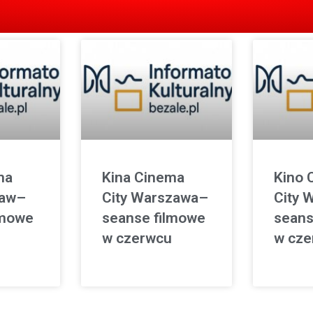
ma
Kina Cinema
Kino 
ław–
City Warszawa–
City 
lmowe
seanse filmowe
seans
w czerwcu
w cze