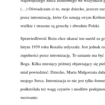
Najświętszego Serca Jezusowego we wszystkich pa
(…) Oświadczam ci to, moje dziecko, jeszcze raz
przez intronizację, które Go uznają swym Królem
wielkie i straszne są grzechy i zbrodnie Polski.
Sprawiedliwość Boża chce ukarać ten naród za gr
lutym 1939 roku Rozalia usłyszała: Jest jednak r
zupełności przez intronizację. To uznanie ma b
Boga. Kilka miesięcy później objawiający się pie
miał powiedzieć: Dziecko, Maria Małgorzata dała
mojego Serca. Intronizacja to nie jest tylko for
podkreślała też wagę czynów i modlitw podejmowa
wezwanie: