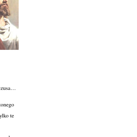
Jezusa…
żonego
ylko te