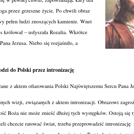
oga przez grzeszne życie. Po chwili obraz
owy pełen ludzi znoszących kamienie. Wnet
us królował – usłyszała Rozalia. Wkrótce
ana Jezusa. Niebo się rozjaśniło, a
dzi do Polski przez intronizację
zane z aktem ofiarowania Polski Najświętszemu Sercu Pana 
ych wizji, związanych z aktem intronizacji. Obrazowi zagro
ść Boża nie może znieść dłużej tych występków. Ostoją się t
eli chcecie ratować świat, trzeba przeprowadzić intronizację