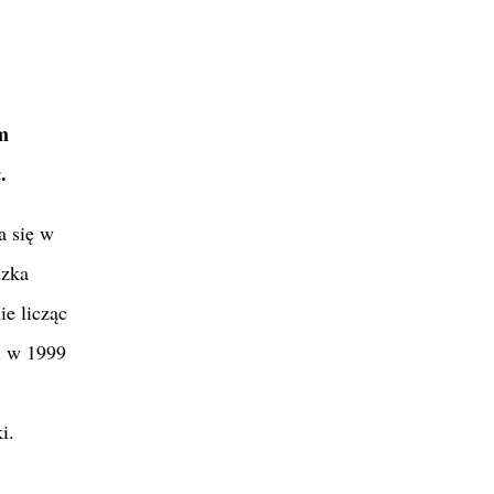
m
.
a się w
dzka
ie licząc
i w 1999
i.