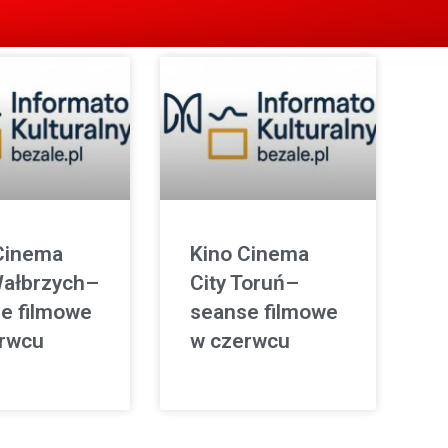
Cinema
Kino Cinema
Wałbrzych–
City Toruń–
e filmowe
seanse filmowe
rwcu
w czerwcu