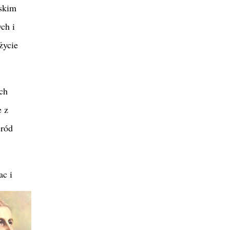
lskim
ch i
życie
ch
e z
śród
ac i