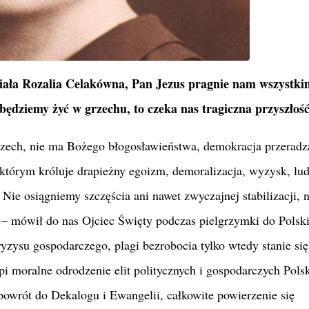
miała Rozalia Celakówna, Pan Jezus pragnie nam wszystki
będziemy żyć w grzechu, to czeka nas tragiczna przyszłość
rzech, nie ma Bożego błogosławieństwa, demokracja przeradz
którym króluje drapieżny egoizm, demoralizacja, wyzysk, lu
Nie osiągniemy szczęścia ani nawet zwyczajnej stabilizacji, n
– mówił do nas Ojciec Święty podczas pielgrzymki do Polsk
ryzysu gospodarczego, plagi bezrobocia tylko wtedy stanie się
pi moralne odrodzenie elit politycznych i gospodarczych Polsk
powrót do Dekalogu i Ewangelii, całkowite powierzenie się