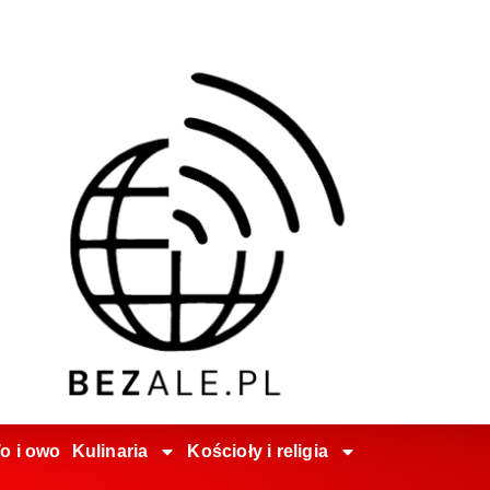
o i owo
Kulinaria
Kościoły i religia