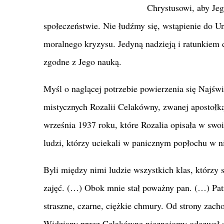
Chrystusowi, aby Jeg
społeczeństwie. Nie łudźmy się, wstąpienie do U
moralnego kryzysu. Jedyną nadzieją i ratunkiem d
zgodne z Jego nauką.
Myśl o naglącej potrzebie powierzenia się Najśw
mistycznych Rozalii Celakówny, zwanej apostołką
września 1937 roku, które Rozalia opisała w swo
ludzi, którzy uciekali w panicznym popłochu w n
Byli między nimi ludzie wszystkich klas, którzy 
zajęć. (…) Obok mnie stał poważny pan. (…) Patr
straszne, czarne, ciężkie chmury. Od strony zacho
Widziany przez Celakównę nieznajomy odezwał si