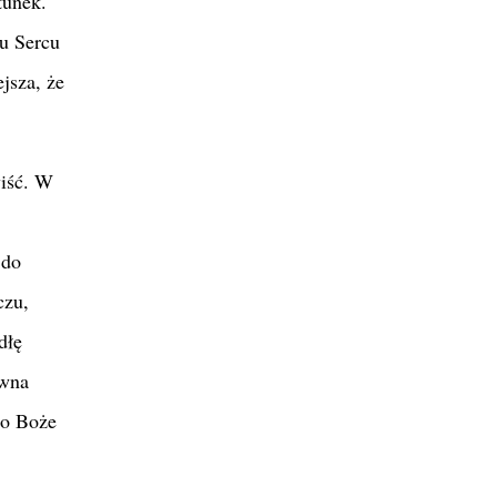
tunek.
mu Sercu
jsza, że
wiść. W
 do
czu,
dłę
ówna
to Boże