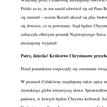
Polski za to, że ten naród odwrócił się od Pana B
się zmienił – oczom Rozalii ukazał się plac bud
się dowiesz, co tu powstanie. Stąd będzie Chryst
zobaczyła olbrzymi pomnik Najświętszego Serca P
nieznajomy wyjaśnił:
Patrz, dziecko! Królestwo Chrystusowe przycho
Przed pomnikiem rozpoczęły się ceremonie zwią
W pismach Celakówny znajdujemy także opisy inn
ziemskiego globu towarzyszą słowa: Sprawiedliwo
państwa, w których będzie Chrystus królował. Jeż