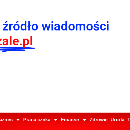
 źródło wiadomości
ale.pl
iznes
Praca czeka
Finanse
Zdrowie
Uroda
T