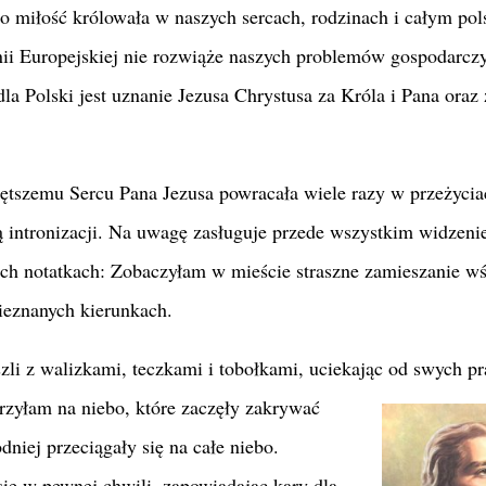
o miłość królowała w naszych sercach, rodzinach i całym po
nii Europejskiej nie rozwiąże naszych problemów gospodarczy
la Polski jest uznanie Jezusa Chrystusa za Króla i Pana oraz 
iętszemu Sercu Pana Jezusa powracała wiele razy w przeżycia
 intronizacji. Na uwagę zasługuje przede wszystkim widzeni
ich notatkach: Zobaczyłam w mieście straszne zamieszanie w
ieznanych kierunkach.
szli z walizkami, teczkami i tobołkami, uciekając od swych pr
zyłam na niebo, które zaczęły
zakrywać
dniej przeciągały się na całe niebo.
ę w pewnej chwili, zapowiadając kary dla