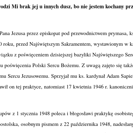
dzi Mi brak jej u innych dusz, bo nie jestem kochany pr
Pana Jezusa przez episkopat pod przewodnictwem prymasa, k
20 roku, przed Najświętszym Sakramentem, wystawionym w k
iązku z poświęceniem dzisiejszej bazyliki Najświętszego Ser
poświęcenia Polski Sercu Bożemu. Z uwagą zajęto się takż
emu Sercu Jezusowemu. Sprzyjał mu ks. kardynał Adam Sapie
wił on tej praktyce, natomiast 17 kwietnia 1946 r. kanoniczn
kupów z 1 stycznia 1948 poleca i błogosławi praktykę osobist
Apostolska, osobnym pismem z 22 października 1948, nadesła