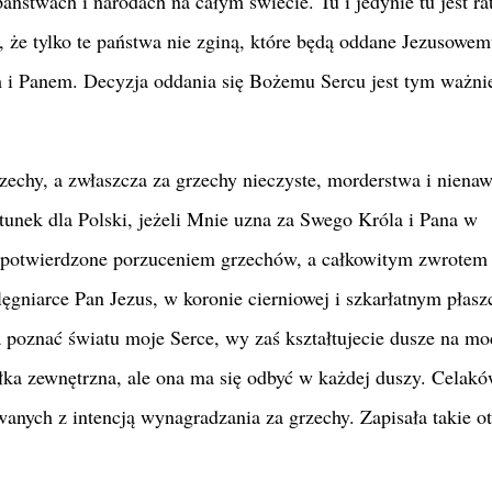
ństwach i narodach na całym świecie. Tu i jedynie tu jest ra
, że tylko te państwa nie zginą, które będą oddane Jezusowe
 i Panem. Decyzja oddania się Bożemu Sercu jest tym ważnie
zechy, a zwłaszcza za grzechy nieczyste, morderstwa i niena
atunek dla Polski, jeżeli Mnie uzna za Swego Króla i Pana w
yć potwierdzone porzuceniem grzechów, a całkowitym zwrotem
lęgniarce Pan Jezus, w koronie cierniowej i szkarłatnym płasz
 poznać światu moje Serce, wy zaś kształtujecie dusze na mo
mułka zewnętrzna, ale ona ma się odbyć w każdej duszy. Celak
nych z intencją wynagradzania za grzechy. Zapisała takie o