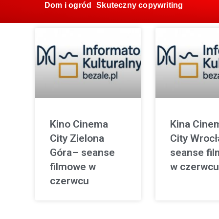
Dom i ogród
Skuteczny copywriting
Kino Cinema
Kina Cine
City Zielona
City Wroc
Góra– seanse
seanse fi
filmowe w
w czerwcu
czerwcu