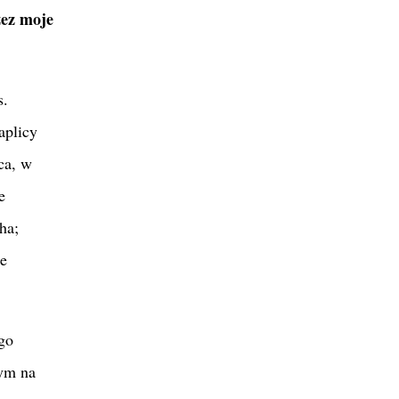
zez moje
s.
aplicy
ca, w
e
ha;
ie
ego
nym na