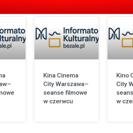
ma
Kina Cinema
Kino 
ław–
City Warszawa–
City 
lmowe
seanse filmowe
seans
w czerwcu
w cze