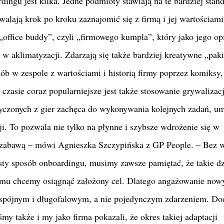
ngu jest kilka. Jedne podmioty stawiają na te bardziej stan
alają krok po kroku zaznajomić się z firmą i jej wartościami
office buddy”, czyli „firmowego kumpla”, który jako jego op
w aklimatyzacji. Zdarzają się także bardziej kreatywne „paki
b w zespole z wartościami i historią firmy poprzez komiksy, 
czasie coraz popularniejsze jest także stosowanie grywalizacj
zonych z gier zachęca do wykonywania kolejnych zadań, um
ji. To pozwala nie tylko na płynne i szybsze wdrożenie się w
brą zabawą – mówi Agnieszka Szczypińska z GP People. – Bez 
sty sposób onboardingu, musimy zawsze pamiętać, że takie dz
remu chcemy osiągnąć założony cel. Dlatego angażowanie now
spójnym i długofalowym, a nie pojedynczym zdarzeniem. Do
my także i my jako firma pokazali, że okres takiej adaptacji