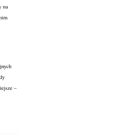
y na
dnim
jnych
Gdy
iejsze –