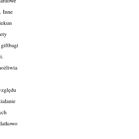
dardowe
. Inne
iekun
ety
giftbagi
i.
ożliwia
względu
iałanie
ych
datkowo