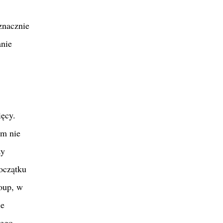
znacznie
anie
ięcy.
em nie
ży
początku
oup, w
ie
jego