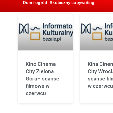
Dom i ogród
Skuteczny copywriting
Kino Cinema
Kina Cine
City Zielona
City Wroc
Góra– seanse
seanse fi
filmowe w
w czerwcu
czerwcu