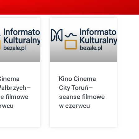
Cinema
Kino Cinema
Wałbrzych–
City Toruń–
e filmowe
seanse filmowe
rwcu
w czerwcu