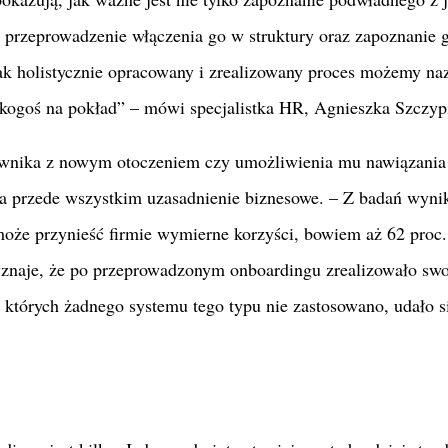
 przeprowadzenie włączenia go w struktury oraz zapoznanie 
tak holistycznie opracowany i zrealizowany proces możemy n
kogoś na pokład” – mówi specjalistka HR, Agnieszka Szczyp
cownika z nowym otoczeniem czy umożliwienia mu nawiązania
ma przede wszystkim uzasadnienie biznesowe. – Z badań wynik
może przynieść firmie wymierne korzyści, bowiem aż 62 proc.
zyznaje, że po przeprowadzonym onboardingu zrealizowało swo
 których żadnego systemu tego typu nie zastosowano, udało si