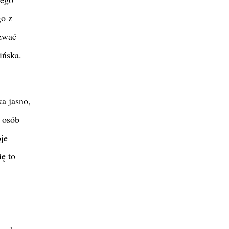
go z
azwać
ińska.
a jasno,
 osób
je
ę to