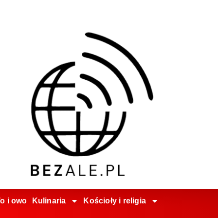
o i owo
Kulinaria
Kościoły i religia