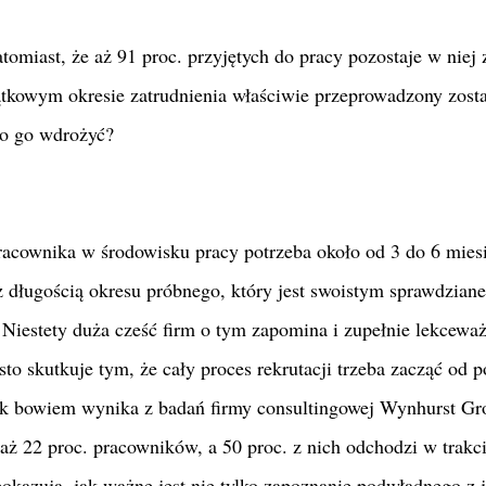
tomiast, że aż 91 proc. przyjętych do pracy pozostaje w niej 
zątkowym okresie zatrudnienia właściwie przeprowadzony zost
to go wdrożyć?
pracownika w środowisku pracy potrzeba około od 3 do 6 mies
 długością okresu próbnego, który jest swoistym sprawdzian
 Niestety duża cześć firm o tym zapomina i zupełnie lekcewa
sto skutkuje tym, że cały proces rekrutacji trzeba zacząć od 
 jak bowiem wynika z badań firmy consultingowej Wynhurst Gr
aż 22 proc. pracowników, a 50 proc. z nich odchodzi w trakc
pokazują, jak ważne jest nie tylko zapoznanie podwładnego z 