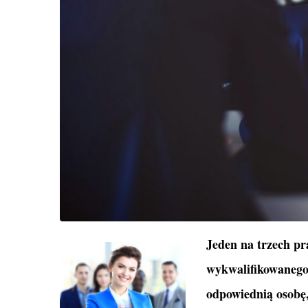
Jeden na trzech p
wykwalifikowanego 
odpowiednią osobę, 