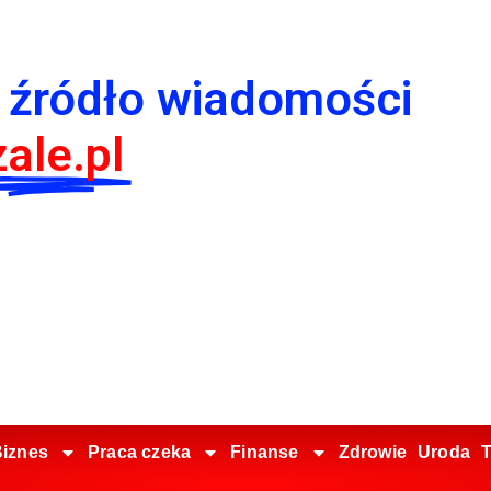
 źródło wiadomości
ale.pl
iznes
Praca czeka
Finanse
Zdrowie
Uroda
T