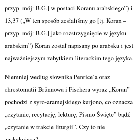
przyp. mój: B.G.] w postaci Koranu arabskiego”) i
13,37 („W ten sposób zesłaliśmy go [tj. Koran –
przyp. mój: B.G.] jako rozstrzygnięcie w języku
arabskim”) Koran został napisany po arabsku i jest
najważniejszym zabytkiem literackim tego języka.
Niemniej według słownika Penrice’a oraz
chrestomatii Brünnowa i Fischera wyraz „Koran”
pochodzi z syro-aramejskiego kerjono, co oznacza
„czytanie, recytację, lekturę, Pismo Święte” bądź
„czytanie w trakcie liturgii”. Czy to nie
zaskakujące?