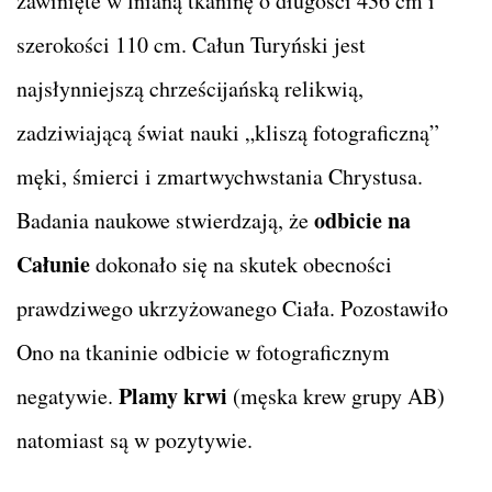
zawinięte w lnianą tkaninę o długości 436 cm i
szerokości 110 cm. Całun Turyński jest
najsłynniejszą chrześcijańską relikwią,
zadziwiającą świat nauki „kliszą fotograficzną”
męki, śmierci i zmartwychwstania Chrystusa.
odbicie na
Badania naukowe stwierdzają, że
Całunie
dokonało się na skutek obecności
prawdziwego ukrzyżowanego Ciała. Pozostawiło
Ono na tkaninie odbicie w fotograficznym
Plamy krwi
negatywie.
(męska krew grupy AB)
natomiast są w pozytywie.