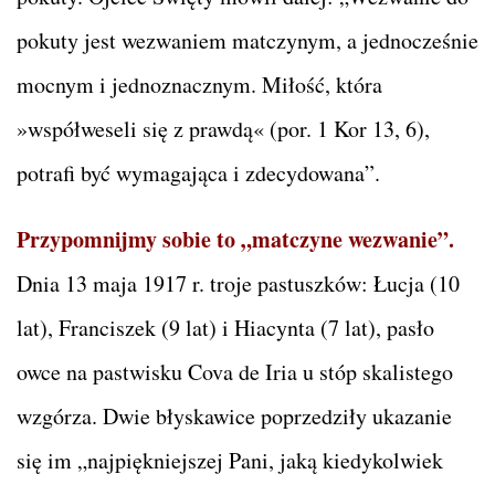
pokuty jest wezwaniem matczynym, a jednocześnie
mocnym i jednoznacznym. Miłość, która
»współweseli się z prawdą« (por. 1 Kor 13, 6),
potrafi być wymagająca i zdecydowana”.
Przypomnijmy sobie to „matczyne wezwanie”.
Dnia 13 maja 1917 r. troje pastuszków: Łucja (10
lat), Franciszek (9 lat) i Hiacynta (7 lat), pasło
owce na pastwisku Cova de Iria u stóp skalistego
wzgórza. Dwie błyskawice poprzedziły ukazanie
się im „najpiękniejszej Pani, jaką kiedykolwiek