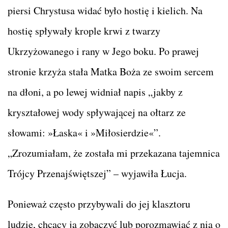
piersi Chrystusa widać było hostię i kielich. Na
hostię spływały krople krwi z twarzy
Ukrzyżowanego i rany w Jego boku. Po prawej
stronie krzyża stała Matka Boża ze swoim sercem
na dłoni, a po lewej widniał napis „jakby z
kryształowej wody spływającej na ołtarz ze
słowami: »Łaska« i »Miłosierdzie«”.
„Zrozumiałam, że została mi przekazana tajemnica
Trójcy Przenajświętszej” – wyjawiła Łucja.
Ponieważ często przybywali do jej klasztoru
ludzie, chcący ją zobaczyć lub porozmawiać z nią o