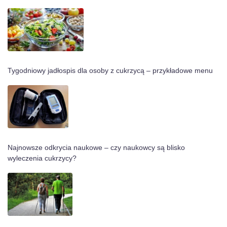
Tygodniowy jadłospis dla osoby z cukrzycą – przykładowe menu
Najnowsze odkrycia naukowe – czy naukowcy są blisko
wyleczenia cukrzycy?