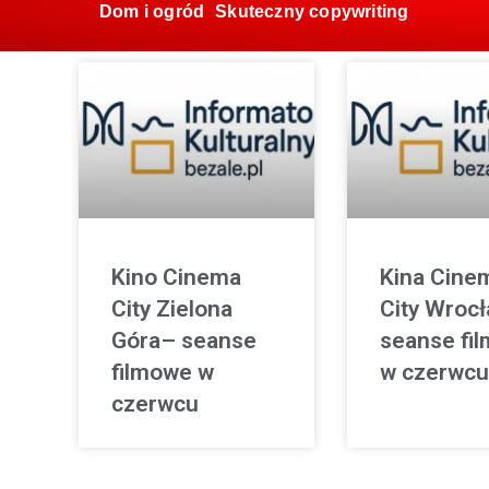
Dom i ogród
Skuteczny copywriting
Kino Cinema
Kina Cine
City Zielona
City Wroc
Góra– seanse
seanse fi
filmowe w
w czerwcu
czerwcu