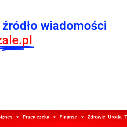
 źródło wiadomości
ale.pl
iznes
Praca czeka
Finanse
Zdrowie
Uroda
T