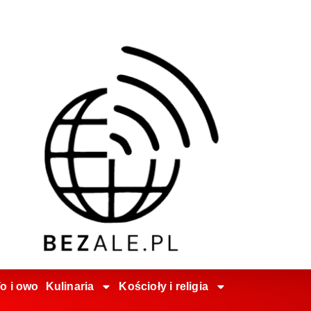
o i owo
Kulinaria
Kościoły i religia