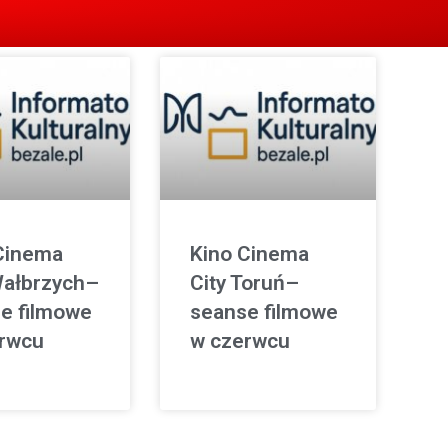
Cinema
Kino Cinema
Wałbrzych–
City Toruń–
e filmowe
seanse filmowe
rwcu
w czerwcu