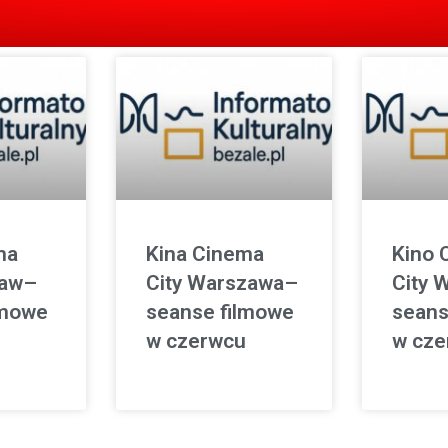
ma
Kina Cinema
Kino 
ław–
City Warszawa–
City 
lmowe
seanse filmowe
seans
w czerwcu
w cze