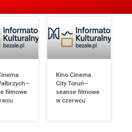
Cinema
Kino Cinema
Wałbrzych–
City Toruń–
e filmowe
seanse filmowe
rwcu
w czerwcu