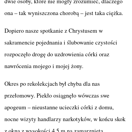
dwie osoby, które nie mogły zrozumieć, dlaczego
ona – tak wyniszczona chorobą – jest taka ciężka.
Dopiero nasze spotkanie z Chrystusem w
sakramencie pojednania i ślubowanie czystości
rozpoczęło drogę do uzdrowienia córki oraz
nawrócenia mojego i mojej żony.
Okres po rekolekcjach był chyba dla nas
przełomowy. Piekło osiągnęło wówczas swe
apogeum – nieustanne ucieczki córki z domu,
nocne wizyty handlarzy narkotyków, w końcu skok
z okna z wysokości 4,5 m na zamarzniętą