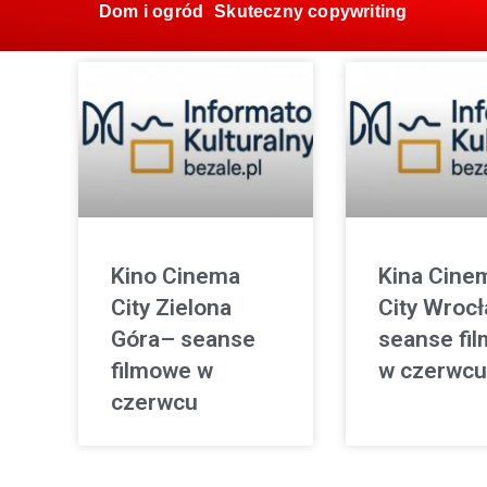
Dom i ogród
Skuteczny copywriting
Kino Cinema
Kina Cine
City Zielona
City Wroc
Góra– seanse
seanse fi
filmowe w
w czerwcu
czerwcu