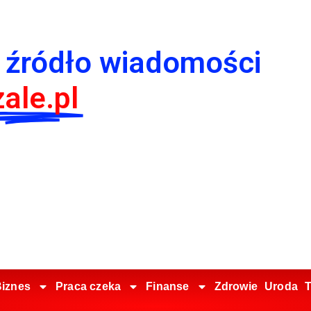
 źródło wiadomości
ale.pl
iznes
Praca czeka
Finanse
Zdrowie
Uroda
T