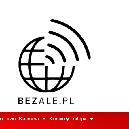
o i owo
Kulinaria
Kościoły i religia