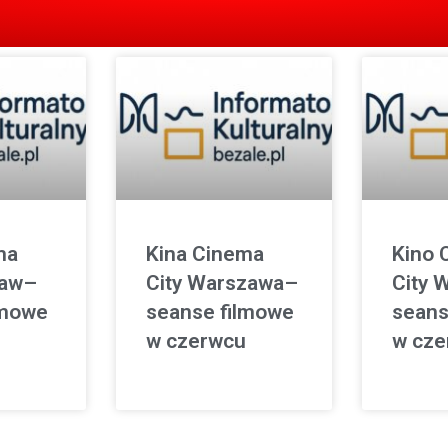
ma
Kina Cinema
Kino 
ław–
City Warszawa–
City 
lmowe
seanse filmowe
seans
w czerwcu
w cze