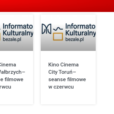
Cinema
Kino Cinema
Wałbrzych–
City Toruń–
e filmowe
seanse filmowe
rwcu
w czerwcu