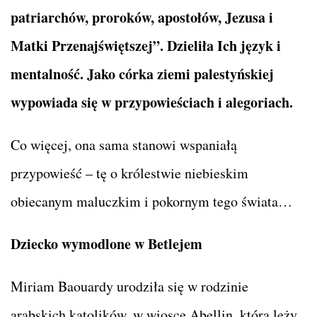
patriarchów, proroków, apostołów, Jezusa i
Matki Przenajświętszej”. Dzieliła Ich język i
mentalność. Jako córka ziemi palestyńskiej
wypowiada się w przypowieściach i alegoriach.
Co więcej, ona sama stanowi wspaniałą
przypowieść – tę o królestwie niebieskim
obiecanym maluczkim i pokornym tego świata…
Dziecko wymodlone w Betlejem
Miriam Baouardy urodziła się w rodzinie
arabskich katolików, w wiosce Abellin, która leży