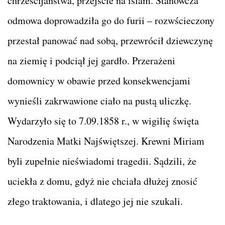
chrześcijaństwa, przejście na islam. Stanowcza
odmowa doprowadziła go do furii – rozwścieczony
przestał panować nad sobą, przewrócił dziewczynę
na ziemię i podciął jej gardło. Przerażeni
domownicy w obawie przed konsekwencjami
wynieśli zakrwawione ciało na pustą uliczkę.
Wydarzyło się to 7.09.1858 r., w wigilię święta
Narodzenia Matki Najświętszej. Krewni Miriam
byli zupełnie nieświadomi tragedii. Sądzili, że
uciekła z domu, gdyż nie chciała dłużej znosić
złego traktowania, i dlatego jej nie szukali.