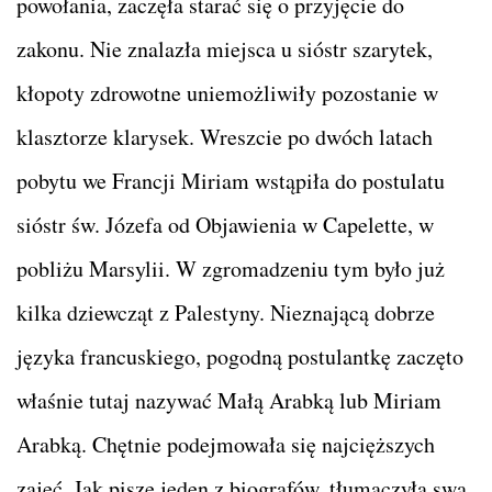
powołania, zaczęła starać się o przyjęcie do
zakonu. Nie znalazła miejsca u sióstr szarytek,
kłopoty zdrowotne uniemożliwiły pozostanie w
klasztorze klarysek. Wreszcie po dwóch latach
pobytu we Francji Miriam wstąpiła do postulatu
sióstr św. Józefa od Objawienia w Capelette, w
pobliżu Marsylii. W zgromadzeniu tym było już
kilka dziewcząt z Palestyny. Nieznającą dobrze
języka francuskiego, pogodną postulantkę zaczęto
właśnie tutaj nazywać Małą Arabką lub Miriam
Arabką. Chętnie podejmowała się najcięższych
zajęć. Jak pisze jeden z biografów, tłumaczyła swą