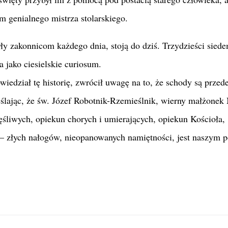
im genialnego mistrza stolarskiego.
yły zakonnicom każdego dnia, stoją do dziś. Trzydzieści siede
 jako ciesielskie curiosum.
wiedział tę historię, zwrócił uwagę na to, że schody są przed
lając, że św. Józef Robotnik-Rzemieślnik, wierny małżonek 
zęśliwych, opiekun chorych i umierających, opiekun Kościoła,
 – złych nałogów, nieopanowanych namiętności, jest naszym 