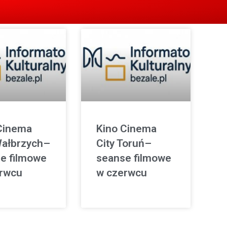
Cinema
Kino Cinema
Wałbrzych–
City Toruń–
e filmowe
seanse filmowe
rwcu
w czerwcu