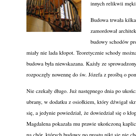
innych relikwii męk
Budowa trwała kilka 
zamordował architek
budowy schodów prow
miały nie lada kłopot. Teoretycznie schody możn
budowa była niewskazana. Każdy ze sprowadzonych
rozpoczęły nowennę do św. Józefa z prośbą o po
Nie czekały długo. Już następnego dnia po ukończ
ubrany, w dodatku z osiołkiem, który dźwigał skr
się, a jedynie powiedział, że dowiedział się o k
Magdalena pokazała mu prawie ukończoną kaplic
na chór, których budowy po prostu nikt się nie ch