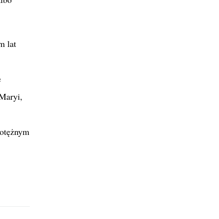
m lat
e
Maryi,
potężnym