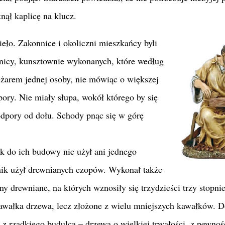
nął kaplicę na klucz.
ieło. Zakonnice i
okoliczni mieszkańcy byli
nicy, kunsztownie wykonanych, które według
ężarem jednej osoby, nie mówiąc o większej
pory. Nie miały słupa, wokół którego by się
 podpory od dołu. Schody pnąc się w górę
ek do ich budowy nie użył ani jednego
lnik użył drewnianych czopów. Wykonał także
y drewniane, na których wznosiły się trzydzieści trzy stopnie
awałka drzewa, lecz złożone z wielu mniejszych kawałków. D
 rzadkiego budulca – drzewa o wielkiej trwałości, z pewnoś