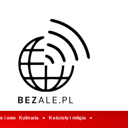
o i owo
Kulinaria
Kościoły i religia