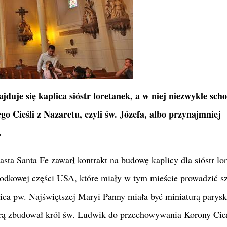
je się kaplica sióstr loretanek, a w niej niezwykłe scho
go Cieśli z Nazaretu, czyli św. Józefa, albo przynajmniej
.
sta Santa Fe zawarł kontrakt na budowę kaplicy dla sióstr lo
odkowej części USA, które miały w tym mieście prowadzić sz
ica pw. Najświętszej Maryi Panny miała być miniaturą parysk
órą zbudował król św. Ludwik do przechowywania Korony Cier