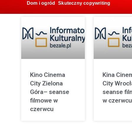
Dom i ogród
Skuteczny copywriting
Kino Cinema
Kina Cine
City Zielona
City Wroc
Góra– seanse
seanse fi
filmowe w
w czerwcu
czerwcu