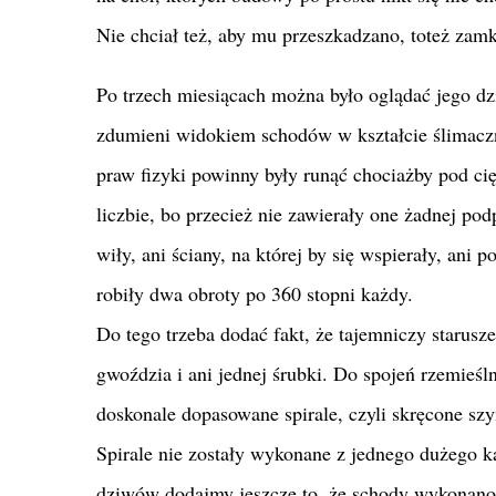
Nie chciał też, aby mu przeszkadzano, toteż zamk
Po trzech miesiącach można było oglądać jego dz
zdumieni widokiem schodów w kształcie ślimacz
praw fizyki powinny były runąć chociażby pod ci
liczbie, bo przecież nie zawierały one żadnej pod
wiły, ani ściany, na której by się wspierały, ani
robiły dwa obroty po 360 stopni każdy.
Do tego trzeba dodać fakt, że tajemniczy starusz
gwoździa i ani jednej śrubki. Do spojeń rzemieś
doskonale dopasowane spirale, czyli skręcone szyn
Spirale nie zostały wykonane z jednego dużego k
dziwów dodajmy jeszcze to, że schody wykonano z