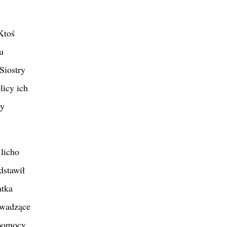
Ktoś
u
Siostry
licy ich
ry
 licho
dstawił
atka
owadzące
 pomocy.