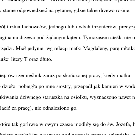
 stanie odpowiedzieć na pytanie, gdzie takie drzewo rośnie.
 pół tuzina fachowców, jednego lub dwóch inżynierów, precyz
naginania drzewa pod żądanym kątem. Tymczasem cieśla nie m
rzędzi. Miał jedynie, wg relacji matki Magdaleny, parę młotk
użej litery T oraz dłuto.
iej, ów rzemieślnik zaraz po skończonej pracy, kiedy matka
 dzieło, pobiegła po inne siostry, przepadł jak kamień w wodę
ukiwania dziwnego staruszka na osiołku, wyznaczono nawet 
łacić za pracę), nie odnaleziono go.
które tak gorliwie w owym czasie modliły się do św. Józefa, 
święty przybył im z pomocą pod postacią starego człowieka, 