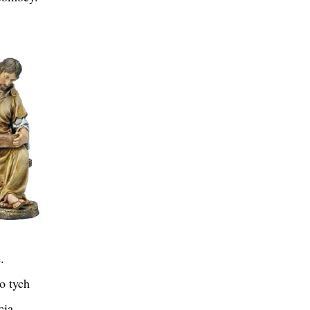
.
o tych
cią