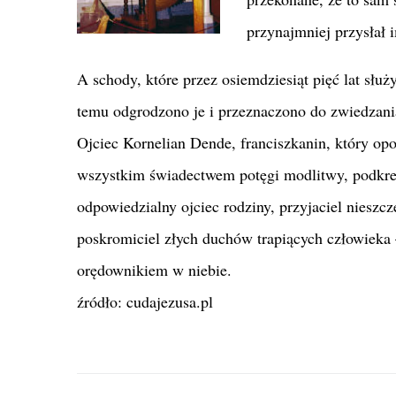
przynajmniej przysłał 
A schody, które przez osiemdziesiąt pięć lat służ
temu odgrodzono je i przeznaczono do zwiedzania
Ojciec Kornelian Dende, franciszkanin, który opo
wszystkim świadectwem potęgi modlitwy, podkreś
odpowiedzialny ojciec rodziny, przyjaciel nieszc
poskromiciel złych duchów trapiących człowieka
orędownikiem w niebie.
źródło: cudajezusa.pl