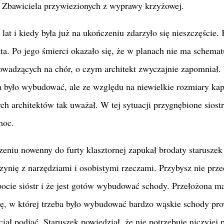
i Zbawiciela przywiezionych z wyprawy krzyżowej.
lat i kiedy była już na ukończeniu zdarzyło się nieszczęście. 
ta. Po jego śmierci okazało się, że w planach nie ma schemat
adzących na chór, o czym architekt zwyczajnie zapomniał. 
a było wybudować, ale ze względu na niewielkie rozmiary kap
 architektów tak uważał. W tej sytuacji przygnębione siost
moc.
eniu nowenny do furty klasztornej zapukał brodaty staruszek
zynię z narzędziami i osobistymi rzeczami. Przybysz nie prze
łopocie sióstr i że jest gotów wybudować schody. Przełożona m
ę, w której trzeba było wybudować bardzo wąskie schody pr
ciał podjąć. Staruszek powiedział, że nie potrzebuje niczyjej