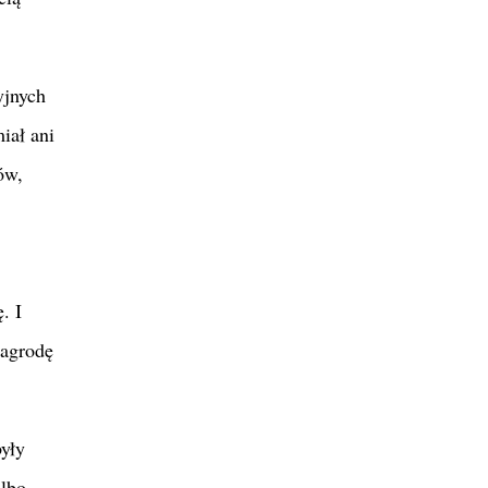
yjnych
iał ani
ów,
. I
nagrodę
były
albo