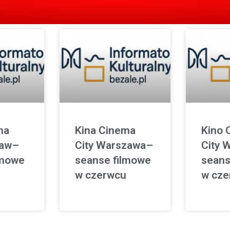
ma
Kina Cinema
Kino 
ław–
City Warszawa–
City 
lmowe
seanse filmowe
seans
w czerwcu
w cze