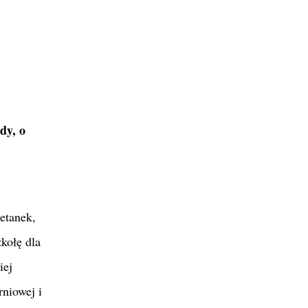
dy, o
retanek,
kołę dla
iej
niowej i