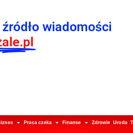
 źródło wiadomości
ale.pl
iznes
Praca czeka
Finanse
Zdrowie
Uroda
T