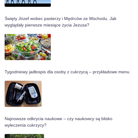
Święty Józef wobec pasterzy i Mędrców ze Wschodu. Jak
wyglądały pierwsze miesiące życia Jezusa?
Tygodniowy jadłospis dla osoby z cukrzycą – przykładowe menu
Najnowsze odkrycia naukowe – czy naukowcy są blisko
wyleczenia cukrzycy?