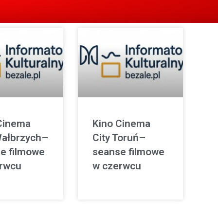
Cinema
Kino Cinema
Wałbrzych–
City Toruń–
e filmowe
seanse filmowe
rwcu
w czerwcu