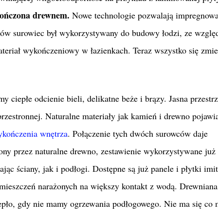
kończona drewnem.
Nowe technologie pozwalają impregnow
eków surowiec był wykorzystywany do budowy łodzi, ze wzglę
materiał wykończeniowy w łazienkach. Teraz wszystko się zm
 ciepłe odcienie bieli, delikatne beże i brązy. Jasna przestr
przestronnej. Naturalne materiały jak kamień i drewno pojawia
ykończenia wnętrza
. Połączenie tych dwóch surowców daje
ony przez naturalne drewno, zestawienie wykorzystywane już
 ściany, jak i podłogi. Dostępne są już panele i płytki imi
pomieszczeń narażonych na większy kontakt z wodą. Drewniana
epło, gdy nie mamy ogrzewania podłogowego. Nie ma się co 