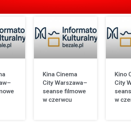
ma
Kina Cinema
Kino 
ław–
City Warszawa–
City 
lmowe
seanse filmowe
seans
w czerwcu
w cze