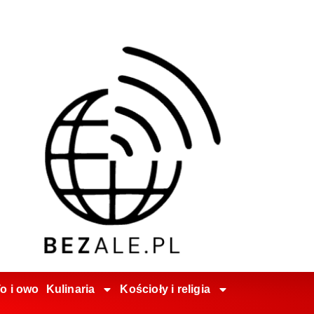
o i owo
Kulinaria
Kościoły i religia