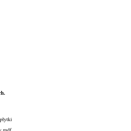
ch.
płytki
y mdf.