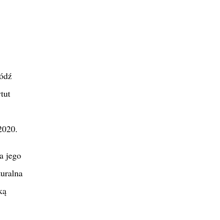
ódź
tut
2020.
a jego
turalna
ką