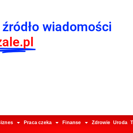
 źródło wiadomości
ale.pl
iznes
Praca czeka
Finanse
Zdrowie
Uroda
T