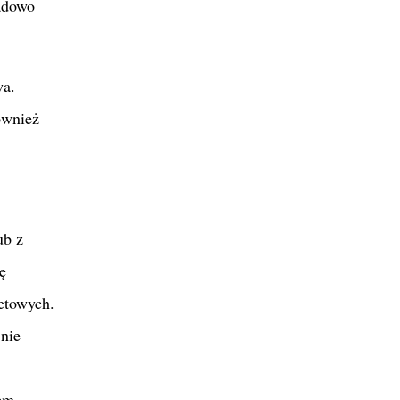
ładowo
wa.
ównież
ub z
ę
etowych.
nie
nem