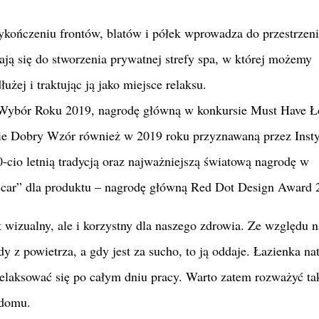
kończeniu frontów, blatów i półek wprowadza do przestrzeni
dają się do stworzenia prywatnej strefy spa, w której możemy
żej i traktując ją jako miejsce relaksu.
 Wybór Roku 2019, nagrodę główną w konkursie Must Have Ł
ie Dobry Wzór również w 2019 roku przyznawaną przez Insty
cio letnią tradycją oraz najważniejszą światową nagrodę w
scar” dla produktu – nagrodę główną Red Dot Design Award 
kt wizualny, ale i korzystny dla naszego zdrowia. Ze względu n
y z powietrza, a gdy jest za sucho, to ją oddaje. Łazienka na
relaksować się po całym dniu pracy. Warto zatem rozważyć ta
 domu.