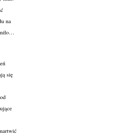
ać
du na
ieniło…
zeń
ją się
 od
tujące
martwić