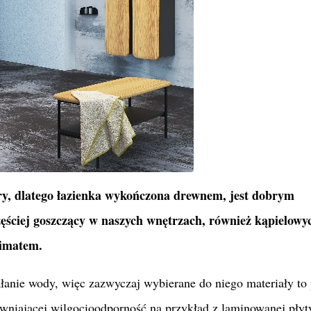
ry, dlatego łazienka wykończona drewnem, jest dobrym
zęściej goszczący w naszych wnętrzach, również kąpielowy
limatem.
ałanie wody, więc zazwyczaj wybierane do niego materiały to 
wniającej wilgocioodporność na przykład z laminowanej płyt