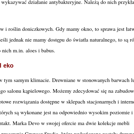
ą wykazywać działanie antybakteryjne. Należą do nich przyk
w i roślin doniczkowych. Gdy mamy okno, to sprawa jest łat
eśli jednak nie mamy dostępu do światła naturalnego, to są r
o nich m.in. aloes i babus.
l eko
 w tym samym klimacie. Drewniane w stonowanych barwach l
zego salonu kąpielowego. Możemy zdecydować się na zabudow
towe rozwiązania dostępne w sklepach stacjonarnych i intern
tórych są wykonane jest na odpowiednio wysokim poziomie i 
ntakt. Marka Devo w swojej ofercie ma dwie kolekcje mebli
z pracownię Grynasz Studio, które wykończone zostały drew