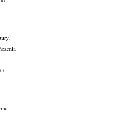
tury,
ończenia
 i
orma