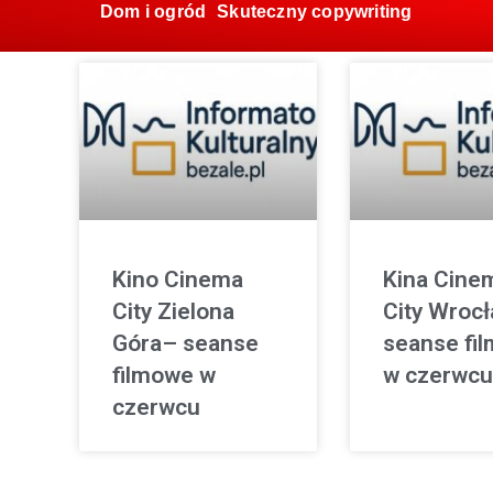
Dom i ogród
Skuteczny copywriting
Kino Cinema
Kina Cine
City Zielona
City Wroc
Góra– seanse
seanse fi
filmowe w
w czerwcu
czerwcu