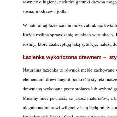
również o higienę, niektóre gatunki drewna mog
sosna, modrzew i jodła.
W naturalnej łazience nie może zabraknąć kwiató
Każda roślina sprawdzi się w takich warunkach. J
rośliny, które zaakceptują taką sytuację, należą d
Łazienka wykończona drewnem – sty
Naturalna łazienka to również meble zachowane
elementami drewnianymi podkreślą styl eko nas
drewnianą wykonaną przez stolarza lub wybrać go
Musimy mieć pewność, że jakość materiałów, z k
ulegnie nadmiarowi wilgoci z jaką będą miały ko
łazienkowych Sonet i Oval, zaprojektowane prze