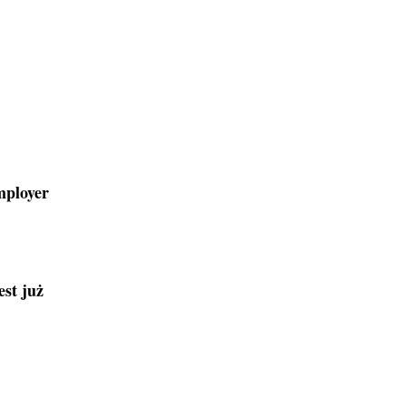
mployer
est już