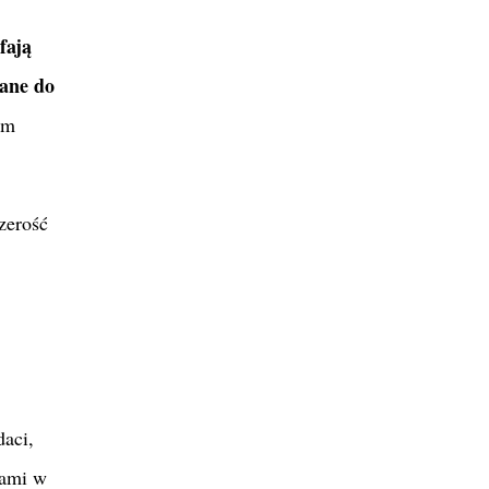
fają
wane do
em
czerość
aci,
iami w