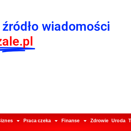
 źródło wiadomości
ale.pl
iznes
Praca czeka
Finanse
Zdrowie
Uroda
T