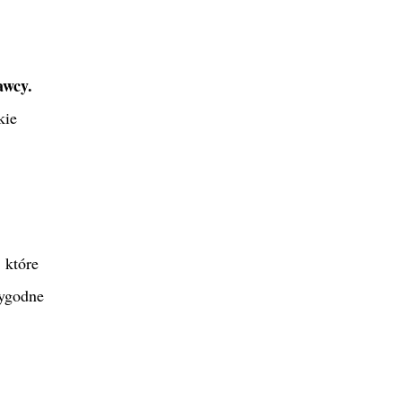
awcy.
kie
 które
rygodne