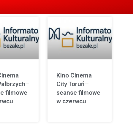
Cinema
Kino Cinema
Wałbrzych–
City Toruń–
e filmowe
seanse filmowe
rwcu
w czerwcu