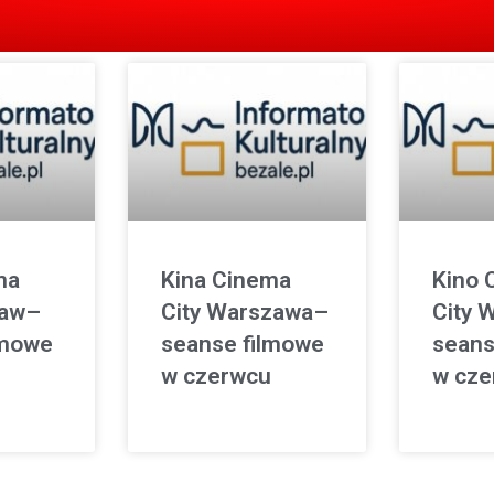
ma
Kina Cinema
Kino 
ław–
City Warszawa–
City 
lmowe
seanse filmowe
seans
w czerwcu
w cze