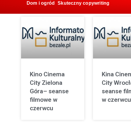
Dom i ogród
Skuteczny copywriting
Kino Cinema
Kina Cine
City Zielona
City Wroc
Góra– seanse
seanse fi
filmowe w
w czerwcu
czerwcu