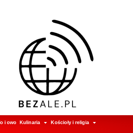
o i owo
Kulinaria
Kościoły i religia