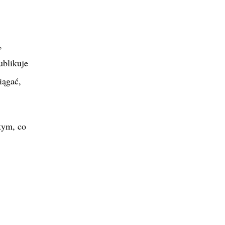
,
ublikuje
iągać,
tym, co