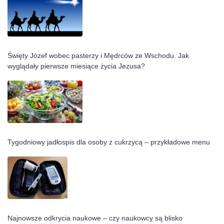
Święty Józef wobec pasterzy i Mędrców ze Wschodu. Jak
wyglądały pierwsze miesiące życia Jezusa?
Tygodniowy jadłospis dla osoby z cukrzycą – przykładowe menu
Najnowsze odkrycia naukowe – czy naukowcy są blisko