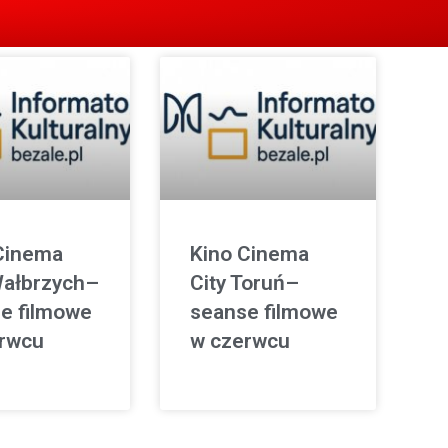
Cinema
Kino Cinema
Wałbrzych–
City Toruń–
e filmowe
seanse filmowe
rwcu
w czerwcu