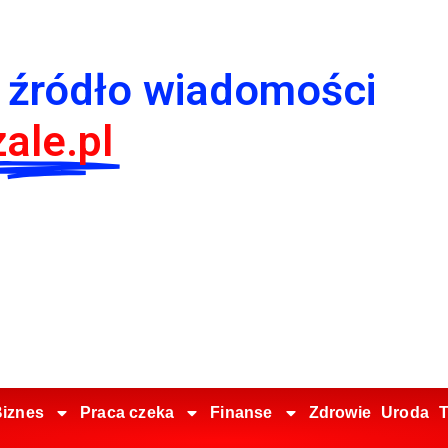
 źródło wiadomości
ale.pl
iznes
Praca czeka
Finanse
Zdrowie
Uroda
T