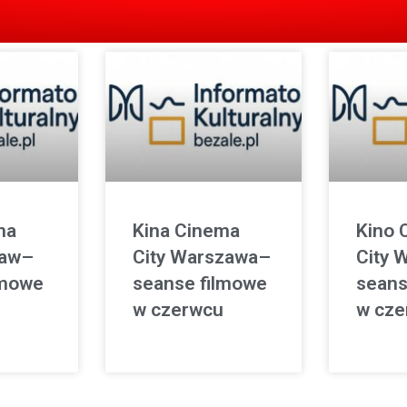
ma
Kina Cinema
Kino 
ław–
City Warszawa–
City 
lmowe
seanse filmowe
seans
w czerwcu
w cze