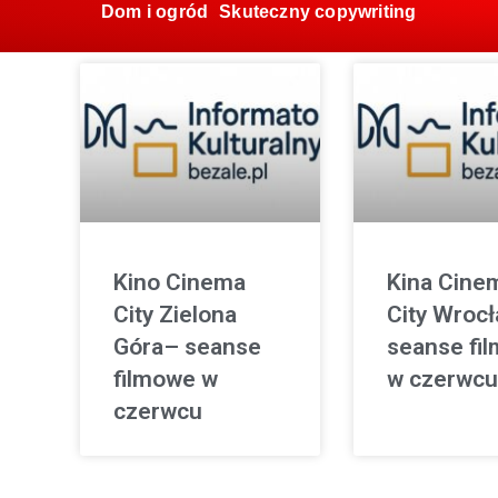
Dom i ogród
Skuteczny copywriting
Kino Cinema
Kina Cine
City Zielona
City Wroc
Góra– seanse
seanse fi
filmowe w
w czerwcu
czerwcu