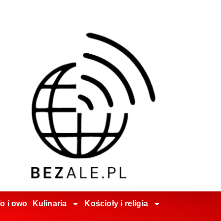
o i owo
Kulinaria
Kościoły i religia