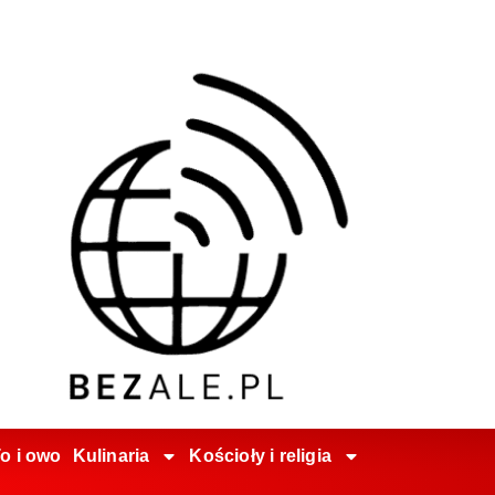
o i owo
Kulinaria
Kościoły i religia