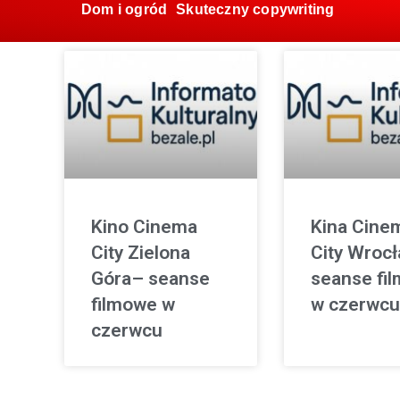
Dom i ogród
Skuteczny copywriting
Kino Cinema
Kina Cine
City Zielona
City Wroc
Góra– seanse
seanse fi
filmowe w
w czerwcu
czerwcu