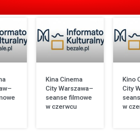
ma
Kina Cinema
Kino 
ław–
City Warszawa–
City 
lmowe
seanse filmowe
seans
w czerwcu
w cze