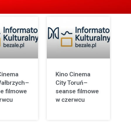
Cinema
Kino Cinema
Wałbrzych–
City Toruń–
e filmowe
seanse filmowe
rwcu
w czerwcu