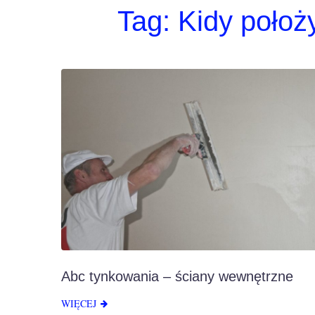
Tag:
Kidy położ
Abc tynkowania – ściany wewnętrzne
WIĘCEJ