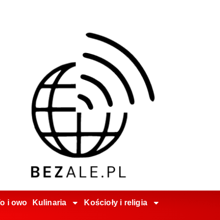
o i owo
Kulinaria
Kościoły i religia