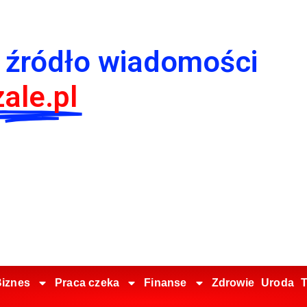
 źródło wiadomości
ale.pl
iznes
Praca czeka
Finanse
Zdrowie
Uroda
T