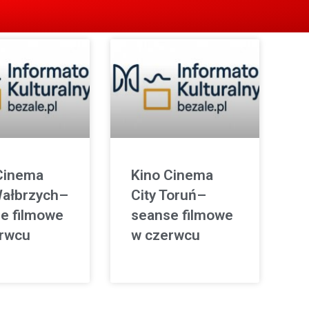
Cinema
Kino Cinema
Wałbrzych–
City Toruń–
e filmowe
seanse filmowe
rwcu
w czerwcu