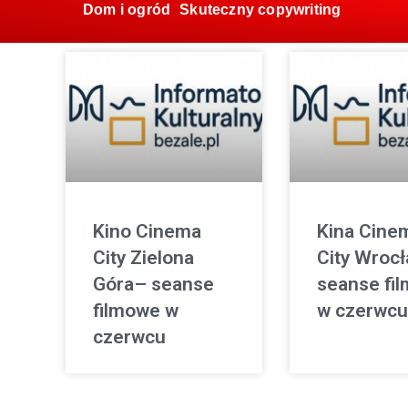
Dom i ogród
Skuteczny copywriting
Kino Cinema
Kina Cine
City Zielona
City Wroc
Góra– seanse
seanse fi
filmowe w
w czerwcu
czerwcu