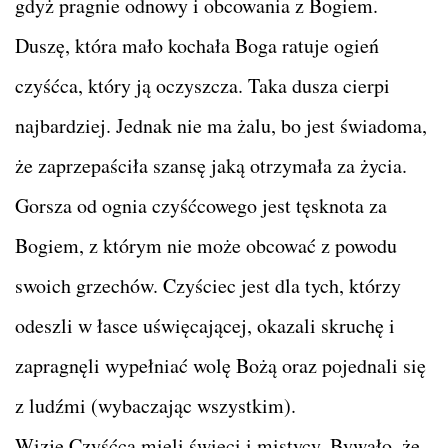
gdyż pragnie odnowy i obcowania z Bogiem.
Duszę, która mało kochała Boga ratuje ogień
czyśćca, który ją oczyszcza. Taka dusza cierpi
najbardziej. Jednak nie ma żalu, bo jest świadoma,
że zaprzepaściła szansę jaką otrzymała za życia.
Gorsza od ognia czyśćcowego jest tęsknota za
Bogiem, z którym nie może obcować z powodu
swoich grzechów. Czyściec jest dla tych, którzy
odeszli w łasce uświęcającej, okazali skruchę i
zapragnęli wypełniać wolę Bożą oraz pojednali się
z ludźmi (wybaczając wszystkim).
Wizje Czyśćca mieli święci i mistycy. Bywało, że