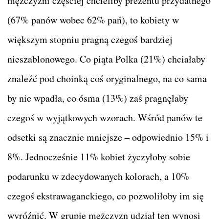
mężczyzni częściej chcieliby prezentu przydatnego
(67% panów wobec 62% pań), to kobiety w
większym stopniu pragną czegoś bardziej
nieszablonowego. Co piąta Polka (21%) chciałaby
znaleźć pod choinką coś oryginalnego, na co sama
by nie wpadła, co ósma (13%) zaś pragnęłaby
czegoś w wyjątkowych wzorach. Wśród panów te
odsetki są znacznie mniejsze – odpowiednio 15% i
8%. Jednocześnie 11% kobiet życzyłoby sobie
podarunku w zdecydowanych kolorach, a 10%
czegoś ekstrawaganckiego, co pozwoliłoby im się
wyróźnić. W grupie mężczyzn udział ten wynosi