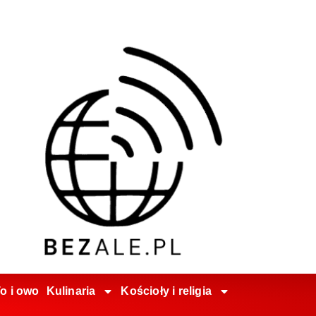
o i owo
Kulinaria
Kościoły i religia