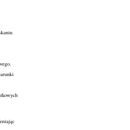
skaniu
wego.
warunki
atkowych
eniając