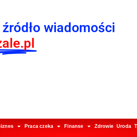
 źródło wiadomości
ale.pl
iznes
Praca czeka
Finanse
Zdrowie
Uroda
T