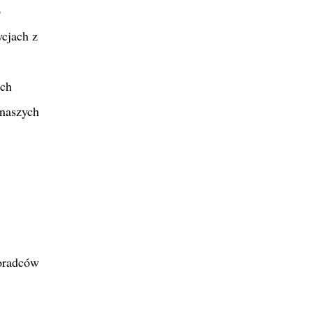
o
cjach z
ach
 naszych
doradców