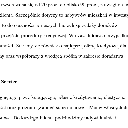
towych waha się od 20 proc. do blisko 90 proc., z uwagi na t
lienta. Szczególnie dotyczy to nabywców mieszkań w inwesty
 to do obecności w naszych biurach sprzedaży doradców
 przejściu procedury kredytowej. W uzasadnionych przypadk
ności. Staramy się również o najlepszą ofertę kredytową dla
irmy oraz współpracy z wiodącą spółką w zakresie doradztwa
 Service
ągniętego przez kupującego, własne kredytowanie, elastyczne
ości oraz program „Zamień stare na nowe”. Mamy własnych 
towe. Do każdego klienta podchodzimy indywidualnie i