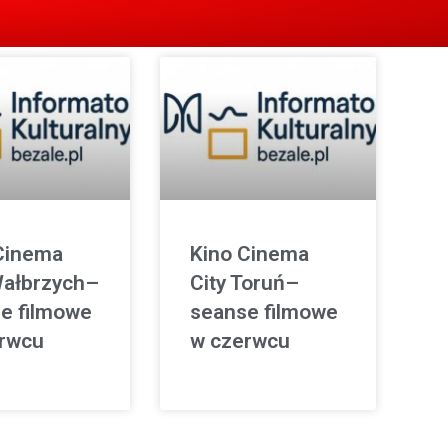
Cinema
Kino Cinema
Wałbrzych–
City Toruń–
e filmowe
seanse filmowe
rwcu
w czerwcu