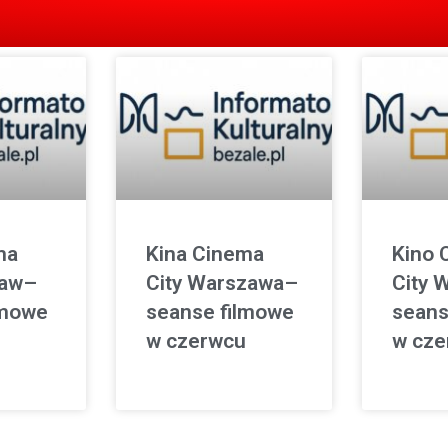
ma
Kina Cinema
Kino 
ław–
City Warszawa–
City 
lmowe
seanse filmowe
seans
w czerwcu
w cze