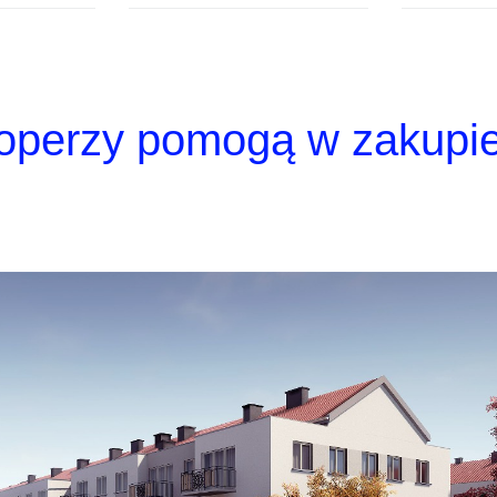
loperzy pomogą w zakupi