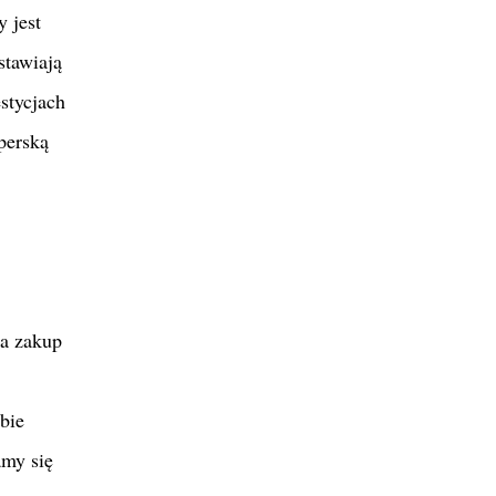
 jest
stawiają
stycjach
perską
na zakup
bie
amy się