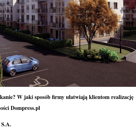
anie? W jaki sposób firmy ułatwiają klientom realizację
mości Dompress.pl
 S.A.