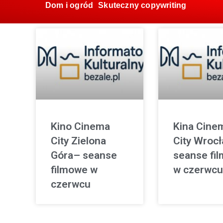
Dom i ogród
Skuteczny copywriting
Kino Cinema
Kina Cine
City Zielona
City Wroc
Góra– seanse
seanse fi
filmowe w
w czerwcu
czerwcu