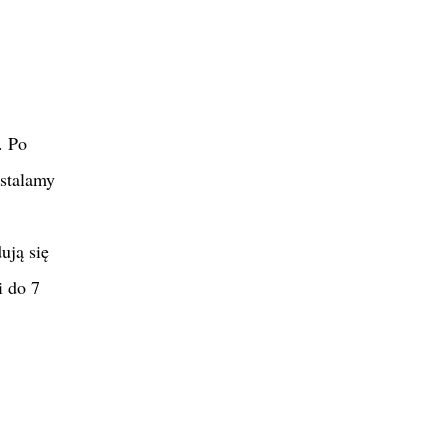
. Po
ustalamy
ują się
i do 7