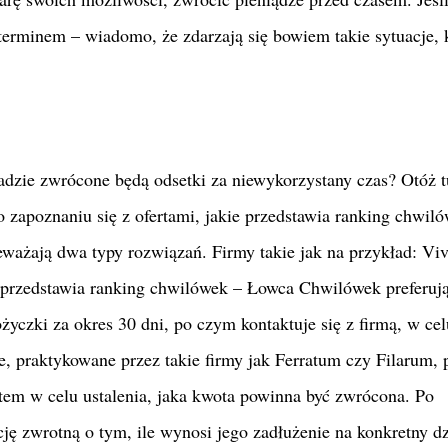
 terminem – wiadomo, że zdarzają się bowiem takie sytuacje, 
asadzie zwrócone będą odsetki za niewykorzystany czas? Otóż t
 zapoznaniu się z ofertami, jakie przedstawia ranking chwil
żają dwa typy rozwiązań. Firmy takie jak na przykład: Viv
y przedstawia ranking chwilówek – Łowca Chwilówek preferuj
życzki za okres 30 dni, po czym kontaktuje się z firmą, w cel
e, praktykowane przez takie firmy jak Ferratum czy Filarum, 
tem w celu ustalenia, jaka kwota powinna być zwrócona. Po
ję zwrotną o tym, ile wynosi jego zadłużenie na konkretny dz