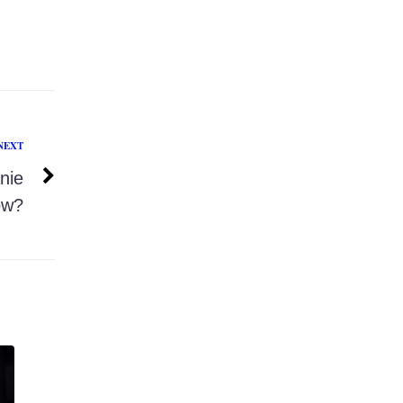
NEXT
nie
ów?