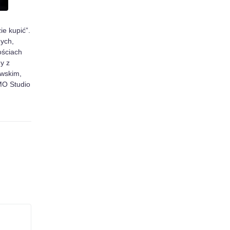
ie kupić”.
ych,
ościach
y z
wskim,
O Studio