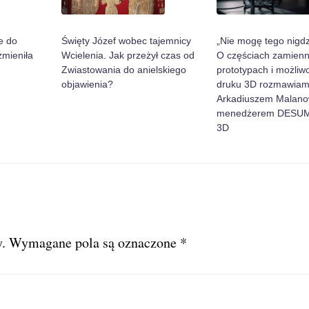
Święty Józef wobec tajemnicy
„Nie mogę tego nigdz
e do
Wcielenia. Jak przeżył czas od
O częściach zamienn
zmieniła
Zwiastowania do anielskiego
prototypach i możliw
objawienia?
druku 3D rozmawiam
Arkadiuszem Malano
menedżerem DESUM
3D
.
Wymagane pola są oznaczone
*