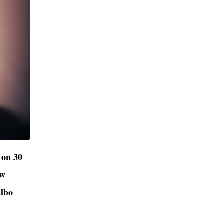
 on 30
ów
albo