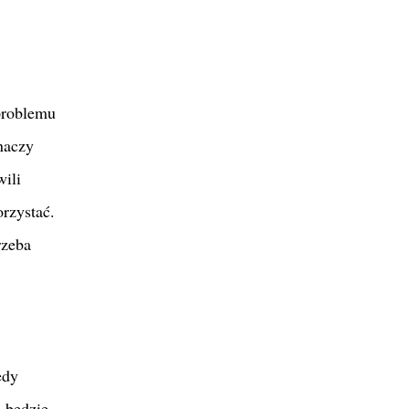
 problemu
naczy
wili
orzystać.
rzeba
edy
i będzie