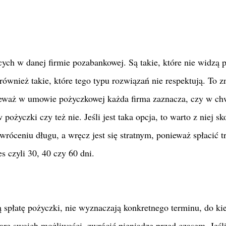
cych w danej firmie pozabankowej. Są takie, które nie widzą
ównież takie, które tego typu rozwiązań nie respektują. To z
onieważ w umowie pożyczkowej każda firma zaznacza, czy w ch
pożyczki czy też nie. Jeśli jest taka opcja, to warto z niej sk
zwróceniu długu, a wręcz jest się stratnym, ponieważ spłacić t
 czyli 30, 40 czy 60 dni.
ą spłatę pożyczki, nie wyznaczają konkretnego terminu, do ki
arę swoich możliwości, zwrócić pieniądze przed czasem. Jeśl