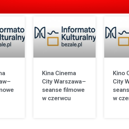
ma
Kina Cinema
Kino 
ław–
City Warszawa–
City 
lmowe
seanse filmowe
seans
w czerwcu
w cze