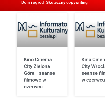
Dom i ogród
Skuteczny copywriting
Kino Cinema
Kina Cine
City Zielona
City Wroc
Góra– seanse
seanse fi
filmowe w
w czerwcu
czerwcu