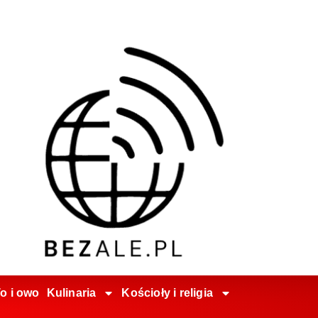
o i owo
Kulinaria
Kościoły i religia