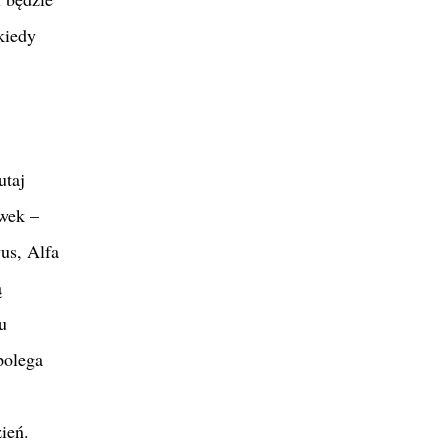
kiedy
utaj
ówek –
us, Alfa
ą
u
polega
ień.