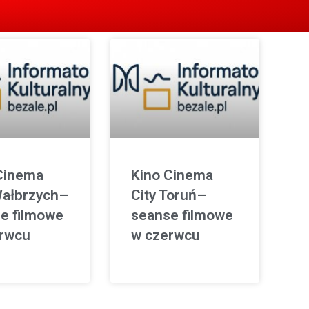
Cinema
Kino Cinema
Wałbrzych–
City Toruń–
e filmowe
seanse filmowe
rwcu
w czerwcu