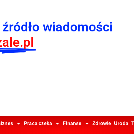
 źródło wiadomości
ale.pl
iznes
Praca czeka
Finanse
Zdrowie
Uroda
T