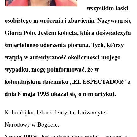
wszystkim łaski
osobistego nawrócenia i zbawienia. Nazywam się
Gloria Polo. Jestem kobietą, która doświadczyła
śmiertelnego uderzenia pioruna. Tych, którzy
wątpią w autentyczność okoliczności mojego
wypadku, mogę poinformować, że w
kolumbijskim dzienniku „EL ESPECTADOR” z
dnia 8 maja 1995 ukazał się o nim artykuł.
Kolumbijka, lekarz dentysta. Uniwersytet
Narodowy w Bogocie.
5 maja 1995r., był to deszczowy piątek – razem ze