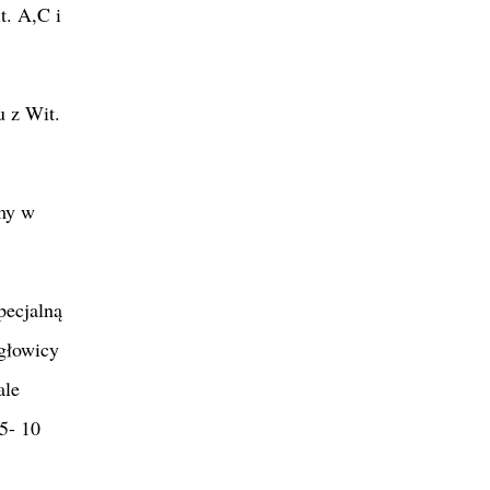
t. A,C i
u z Wit.
amy w
pecjalną
 głowicy
ale
 5- 10