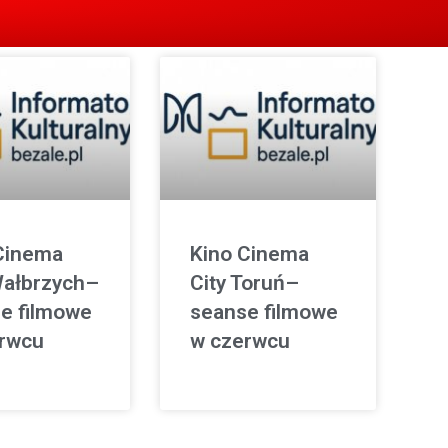
Cinema
Kino Cinema
Wałbrzych–
City Toruń–
e filmowe
seanse filmowe
rwcu
w czerwcu