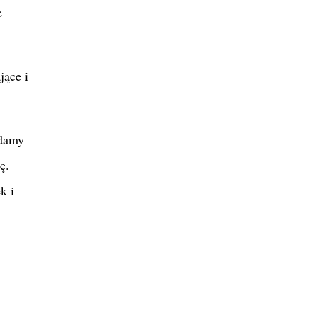
e
jące i
adamy
ę.
k i