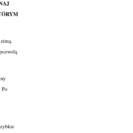
NAJ
KTÓRYM
 zimą.
 pozwolą
kny
. Po
szybkie