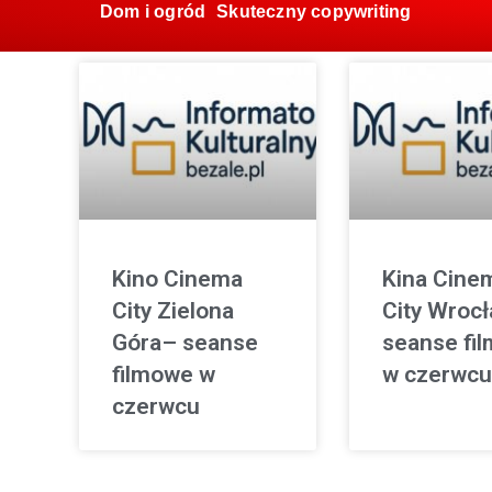
Dom i ogród
Skuteczny copywriting
Kino Cinema
Kina Cine
City Zielona
City Wroc
Góra– seanse
seanse fi
filmowe w
w czerwcu
czerwcu