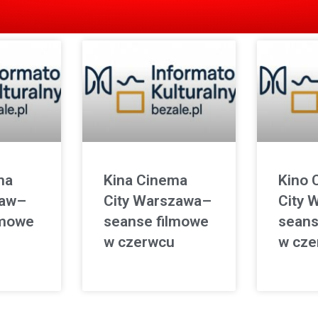
ma
Kina Cinema
Kino 
ław–
City Warszawa–
City 
lmowe
seanse filmowe
seans
w czerwcu
w cze