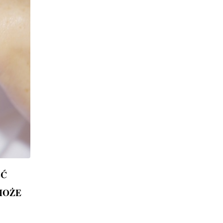
ŚĆ
MOŻE