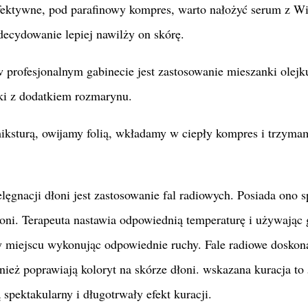
fektywne, pod parafinowy kompres, warto nałożyć serum z Wi
zdecydowanie lepiej nawilży on skórę.
profesjonalnym gabinecie jest zastosowanie mieszanki olejk
ki z dodatkiem rozmarynu.
iksturą, owijamy folią, wkładamy w ciepły kompres i trzym
ęgnacji dłoni jest zastosowanie fal radiowych. Posiada ono s
oni. Terapeuta nastawia odpowiednią temperaturę i używając
 miejscu wykonując odpowiednie ruchy. Fale radiowe doskon
nież poprawiają koloryt na skórze dłoni. wskazana kuracja to
spektakularny i długotrwały efekt kuracji.