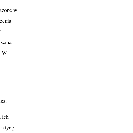
sażone w
zenia
?
dzenia
. W
dza.
 ich
astynę,