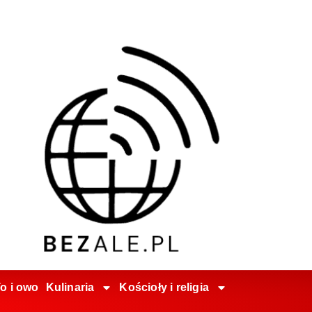
o i owo
Kulinaria
Kościoły i religia