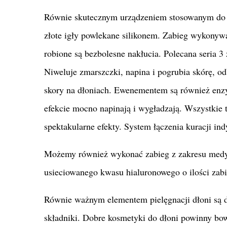
Równie skutecznym urządzeniem stosowanym do 
złote igły powlekane silikonem. Zabieg wykonyw
robione są bezbolesne nakłucia. Polecana seria 3
Niweluje zmarszczki, napina i pogrubia skórę, o
skory na dłoniach. Ewenementem są również enz
efekcie mocno napinają i wygładzają. Wszystkie 
spektakularne efekty. System łączenia kuracji in
Możemy również wykonać zabieg z zakresu medyc
usieciowanego kwasu hialuronowego o ilości zabi
Równie ważnym elementem pielęgnacji dłoni są d
składniki. Dobre kosmetyki do dłoni powinny bo