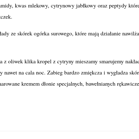
ramidy, kwas mlekowy, cytrynowy jabłkowy oraz peptydy któr
zczek.
ady ze skórek ogórka surowego, które mają działanie nawilża
a z oliwek klika kropel z cytryny mieszamy smarujemy nakł
my nawet na cala noc. Zabieg bardzo zmiękcza i wygładza skór
marowane kremem dłonie specjalnych, bawełnianych rękawicze