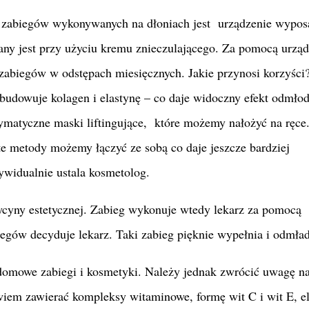
zabiegów wykonywanych na dłoniach jest urządzenie wypo
any jest przy użyciu kremu znieczulającego. Za pomocą urząd
 zabiegów w odstępach miesięcznych. Jakie przynosi korzyści
dbudowuje kolagen i elastynę – co daje widoczny efekt odmło
ymatyczne maski liftingujące, które możemy nałożyć na ręce
te metody możemy łączyć ze sobą co daje jeszcze bardziej
dywidualnie ustala kosmetolog.
yny estetycznej. Zabieg wykonuje wtedy lekarz za pomocą
egów decyduje lekarz. Taki zabieg pięknie wypełnia i odmła
omowe zabiegi i kosmetyki. Należy jednak zwrócić uwagę na
wiem zawierać kompleksy witaminowe, formę wit C i wit E, el