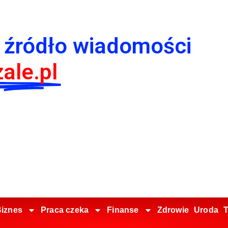
 źródło wiadomości
ale.pl
iznes
Praca czeka
Finanse
Zdrowie
Uroda
T