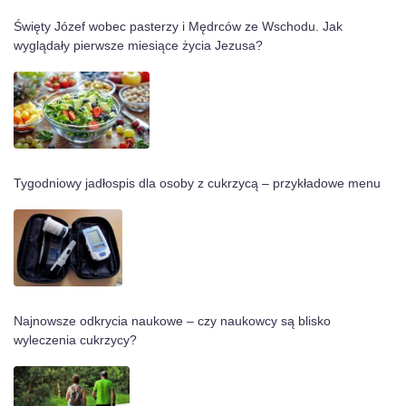
Święty Józef wobec pasterzy i Mędrców ze Wschodu. Jak
wyglądały pierwsze miesiące życia Jezusa?
Tygodniowy jadłospis dla osoby z cukrzycą – przykładowe menu
Najnowsze odkrycia naukowe – czy naukowcy są blisko
wyleczenia cukrzycy?