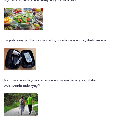
wyglądały pierwsze miesiące życia Jezusa?
Tygodniowy jadłospis dla osoby z cukrzycą – przykładowe menu
Najnowsze odkrycia naukowe – czy naukowcy są blisko
wyleczenia cukrzycy?