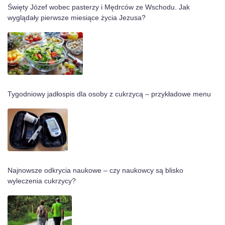
Święty Józef wobec pasterzy i Mędrców ze Wschodu. Jak
wyglądały pierwsze miesiące życia Jezusa?
Tygodniowy jadłospis dla osoby z cukrzycą – przykładowe menu
Najnowsze odkrycia naukowe – czy naukowcy są blisko
wyleczenia cukrzycy?