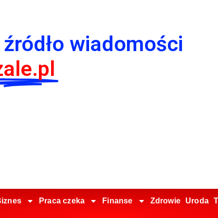
 źródło wiadomości
ale.pl
iznes
Praca czeka
Finanse
Zdrowie
Uroda
T