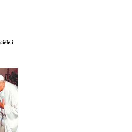
iele i