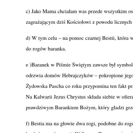
c) Jako Mama chciałam was przede wszystkim os
zagrażającym dziś Kościołowi z powodu licznych 
d) W tym celu – na pomoc czarnej Bestii, która
do rogów baranka.
e )Baranek w Piśmie Świętym zawsze był symbolem
odrzwia domów Hebrajczyków – pokropione jego k
Żydowska Pascha co roku przypomina ten fakt prze
Na Kalwarii Jezus Chrystus składa siebie w ofier
prawdziwym Barankiem Bożym, który gładzi grze
f) Bestia ma na głowie dwa rogi, podobne do ro