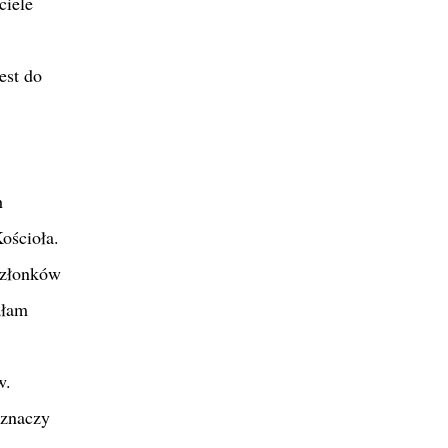
ciele
est do
h
ościoła.
 członków
ałam
w.
 znaczy