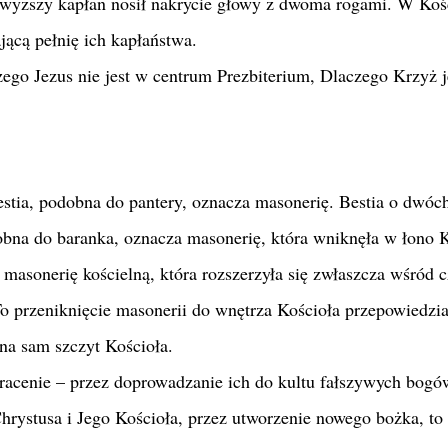
jwyższy kapłan nosił nakrycie głowy z dwoma rogami. W Koś
ącą pełnię ich kapłaństwa.
zego Jezus nie jest w centrum Prezbiterium, Dlaczego Krzyż j
stia, podobna do pantery, oznacza masonerię. Bestia o dwóc
obna do baranka, oznacza masonerię, która wniknęła w łono K
masonerię kościelną, która rozszerzyła się zwłaszcza wśród
To przeniknięcie masonerii do wnętrza Kościoła przepowiedzi
 na sam szczyt Kościoła.
racenie – przez doprowadzanie ich do kultu fałszywych bogó
Chrystusa i Jego Kościoła, przez utworzenie nowego bożka, to