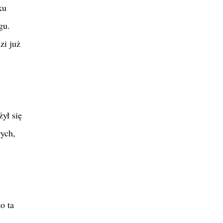
ku
gu.
zi już
ył się
rych,
o ta