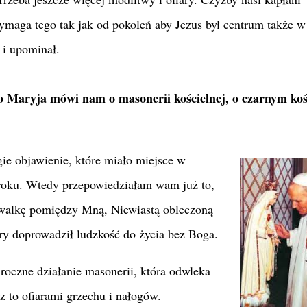
wymaga tego tak jak od pokoleń aby Jezus był centrum także w
 i upominał.
o Maryja mówi nam o masonerii kościelnej, o czarnym kośc
gie objawienie,
które miało miejsce w
 roku. Wtedy przepowiedziałam wam już to,
walkę pomiędzy Mną, Niewiastą obleczoną
 doprowadził ludzkość do życia bez Boga.
oczne działanie masonerii, która odwleka
 to ofiarami grzechu i nałogów.