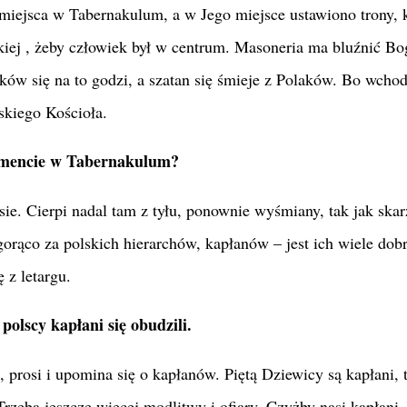
 miejsca w Tabernakulum, a w Jego miejsce ustawiono trony, 
kiej , żeby człowiek był w centrum. Masoneria ma bluźnić Bo
ków się na to godzi, a szatan się śmieje z Polaków. Bo wchod
skiego Kościoła.
ramencie w Tabernakulum?
ie. Cierpi nadal tam z tyłu, ponownie wyśmiany, tak jak skarż
 gorąco za polskich hierarchów, kapłanów – jest ich wiele dob
ę z letargu.
olscy kapłani się obudzili.
 prosi i upomina się o kapłanów. Piętą Dziewicy są kapłani, t
rzeba jeszcze więcej modlitwy i ofiary. Czyżby nasi kapłani