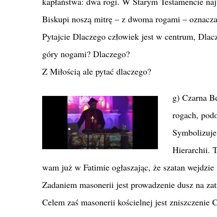
kapłaństwa: dwa rogi. W Starym Testamencie na
Biskupi noszą mitrę – z dwoma rogami – oznaczaj
Pytajcie Dlaczego człowiek jest w centrum, Dlac
góry nogami? Dlaczego?
Z Miłością ale pytać dlaczego?
g) Czarna Be
rogach, pod
Symbolizuje 
Hierarchii. 
wam już w Fatimie ogłaszając, że szatan wejdzie
Zadaniem masonerii jest prowadzenie dusz na zat
Celem zaś masonerii kościelnej jest zniszczenie 