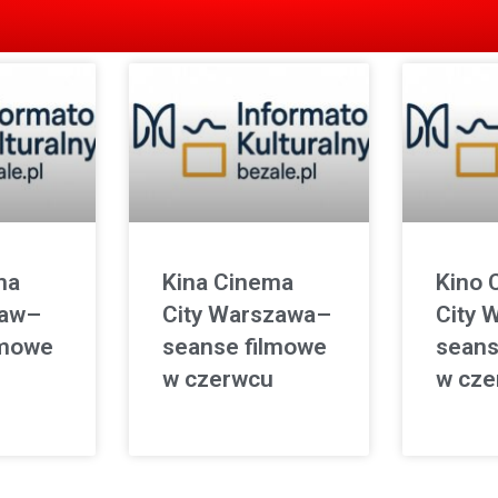
ma
Kina Cinema
Kino 
ław–
City Warszawa–
City 
lmowe
seanse filmowe
seans
w czerwcu
w cze