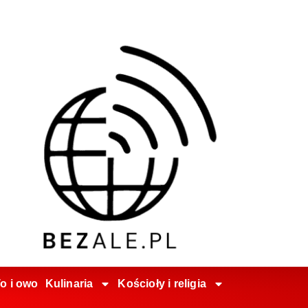
o i owo
Kulinaria
Kościoły i religia