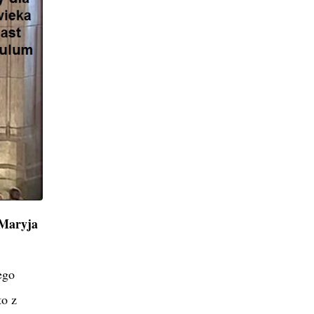
 Maryja
ego
to z