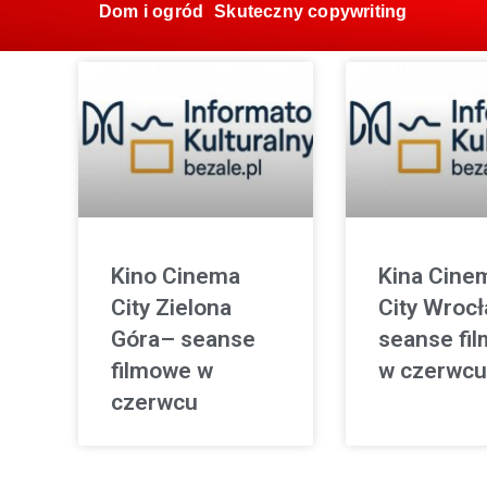
Dom i ogród
Skuteczny copywriting
Kino Cinema
Kina Cine
City Zielona
City Wroc
Góra– seanse
seanse fi
filmowe w
w czerwcu
czerwcu