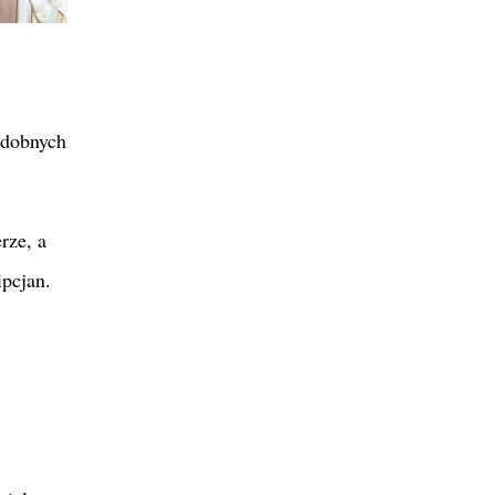
odobnych
rze, a
pcjan.