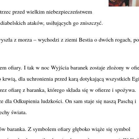
trzec przed wielkim niebezpieczeństwem
diabelskich ataków, usiłujących go zniszczyć.
 wyszła z morza – wychodzi z ziemi Bestia o dwóch rogach, p
 ofiary. I tak w noc Wyjścia baranek zostaje złożony w ofie
rwią, dla uchronienia przed karą dotykającą wszystkich Egi
z ofiarę z baranka, którego składa się w ofierze i spożywa.
ze dla Odkupienia ludzkości. On sam staje się naszą Paschą i
chy świata.
gów baranka. Z symbolem ofiary głęboko wiąże się symbol