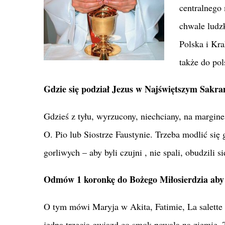
centralnego
chwale ludz
Polska i Kra
także do pol
Gdzie się podział Jezus w Najświętszym Sak
Gdzieś z tyłu, wyrzucony, niechciany, na margines
O. Pio lub Siostrze Faustynie. Trzeba modlić się
gorliwych – aby byli czujni , nie spali, obudzili si
Odmów 1 koronkę do Bożego Miłosierdzia aby p
O tym mówi Maryja w Akita, Fatimie, La salette ,
jedna trzecia gwiazd co smok powala na ziemię. T