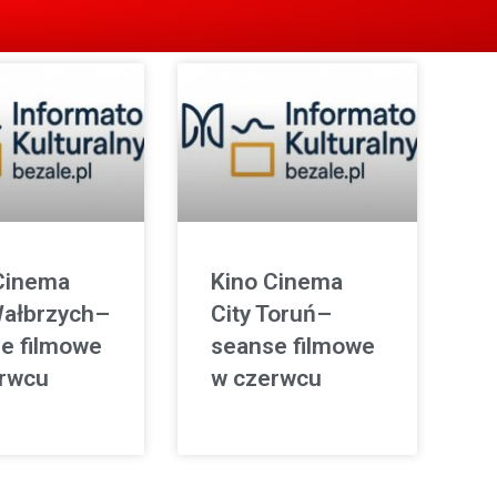
Cinema
Kino Cinema
Wałbrzych–
City Toruń–
e filmowe
seanse filmowe
rwcu
w czerwcu