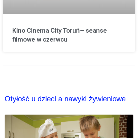
Kino Cinema City Toruń– seanse
filmowe w czerwcu
Otyłość u dzieci a nawyki żywieniowe