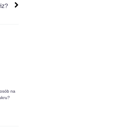
iz?
posób na
ukru?