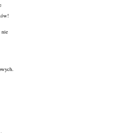
e
ków!
 nie
owych.
y