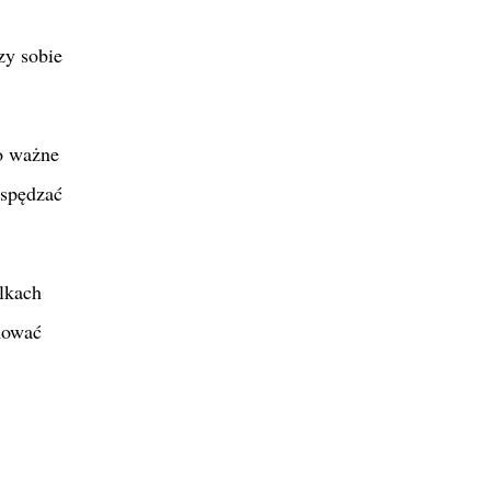
zy sobie
o ważne
 spędzać
lkach
hować