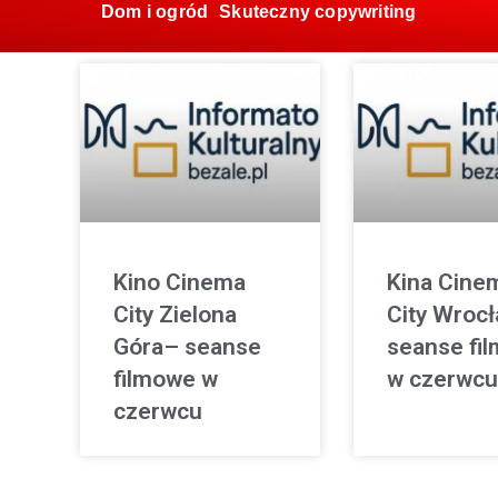
Dom i ogród
Skuteczny copywriting
Kino Cinema
Kina Cine
City Zielona
City Wroc
Góra– seanse
seanse fi
filmowe w
w czerwcu
czerwcu