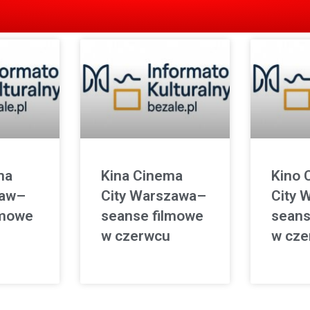
ma
Kina Cinema
Kino 
ław–
City Warszawa–
City 
lmowe
seanse filmowe
seans
w czerwcu
w cze