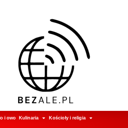
o i owo
Kulinaria
Kościoły i religia