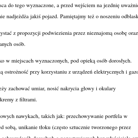
sca do tego wyznaczone, a przed wejściem na jezdnię uważni
nie nadjeżdża jakiś pojazd. Pamiętajmy też o noszeniu odblas
ystać z propozycji podwiezienia przez nieznajomą osobę oraz
anych osób.
lko w miejscach wyznaczonych, pod opieką osób dorosłych.
 ostrożność przy korzystaniu z urządzeń elektrycznych i gaz
eży zachować umiar, nosić nakrycia głowy i okulary
kremy z filtrami.
owych nawykach, takich jak: przechowywanie portfela w
d sobą, unikanie tłoku (często sztucznie tworzonego przez
chrony/osób dorosłych o pozostawionych bez właściciela cz