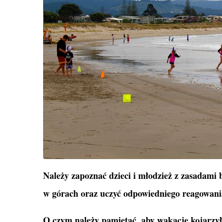
Należy zapoznać dzieci i młodzież z zasadami
w górach oraz uczyć odpowiedniego reagowania
O czym należy pamiętać, aby wakacje kojarzyły