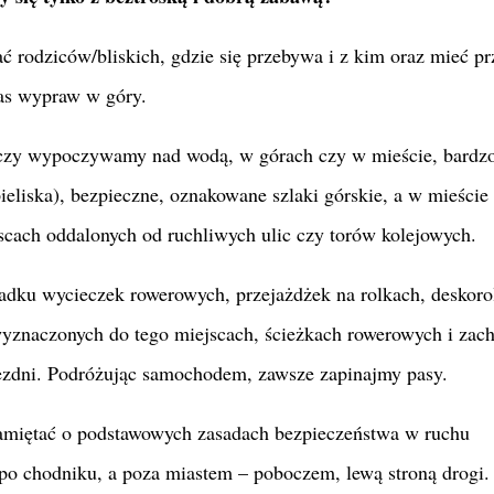
 rodziców/bliskich, gdzie się przebywa i z kim oraz mieć pr
as wypraw w góry.
 czy wypoczywamy nad wodą, w górach czy w mieście, bardz
pieliska), bezpieczne, oznakowane szlaki górskie, a w mieście
scach oddalonych od ruchliwych ulic czy torów kolejowych.
dku wycieczek rowerowych, przejażdżek na rolkach, deskoro
 wyznaczonych do tego miejscach, ścieżkach rowerowych i zac
jezdni. Podróżując samochodem, zawsze zapinajmy pasy.
amiętać o podstawowych zasadach bezpieczeństwa w ruchu
o chodniku, a poza miastem – poboczem, lewą stroną drogi.