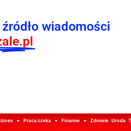
 źródło wiadomości
ale.pl
iznes
Praca czeka
Finanse
Zdrowie
Uroda
T