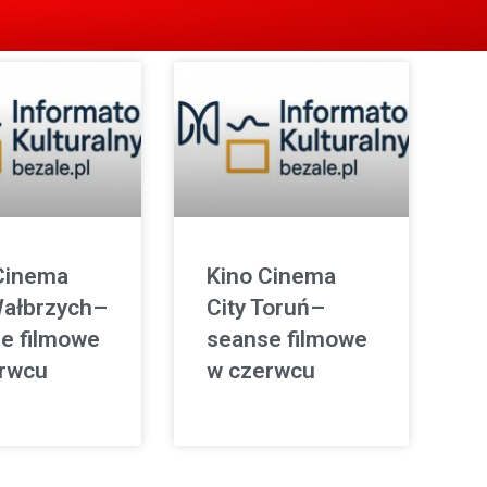
Cinema
Kino Cinema
Wałbrzych–
City Toruń–
e filmowe
seanse filmowe
rwcu
w czerwcu