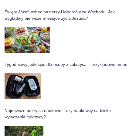
Święty Józef wobec pasterzy i Mędrców ze Wschodu. Jak
wyglądały pierwsze miesiące życia Jezusa?
Tygodniowy jadłospis dla osoby z cukrzycą – przykładowe menu
Najnowsze odkrycia naukowe – czy naukowcy są blisko
wyleczenia cukrzycy?