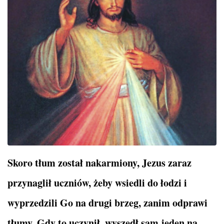
Skoro tłum został nakarmiony, Jezus zaraz
przynaglił uczniów, żeby wsiedli do łodzi i
wyprzedzili Go na drugi brzeg, zanim odprawi
tłumy. Gdy to uczynił, wyszedł sam jeden na