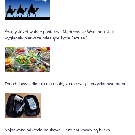
Święty Józef wobec pasterzy i Mędrców ze Wschodu. Jak
wyglądały pierwsze miesiące życia Jezusa?
Tygodniowy jadłospis dla osoby z cukrzycą – przykładowe menu
Najnowsze odkrycia naukowe – czy naukowcy są blisko