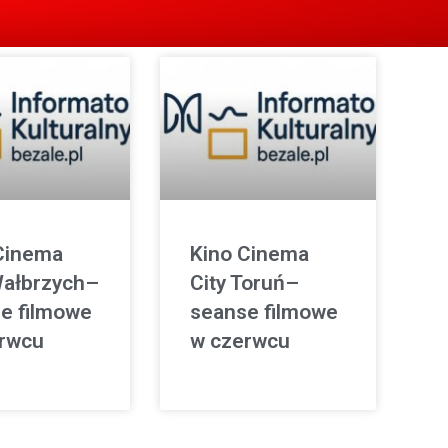
Cinema
Kino Cinema
Wałbrzych–
City Toruń–
e filmowe
seanse filmowe
rwcu
w czerwcu