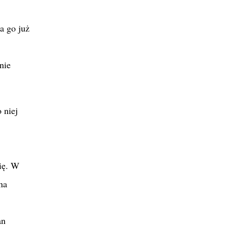
a go już
nie
 niej
ię. W
na
an