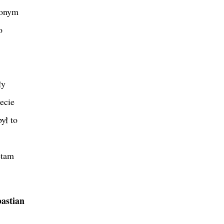
zonym
o
ły
ecie
ył to
ętam
astian