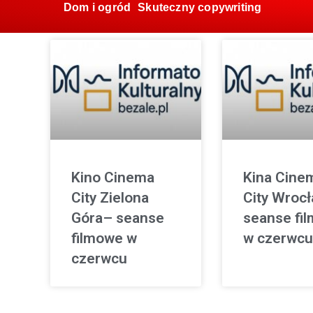
Dom i ogród
Skuteczny copywriting
Kino Cinema
Kina Cine
City Zielona
City Wroc
Góra– seanse
seanse fi
filmowe w
w czerwcu
czerwcu