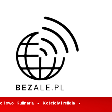
o i owo
Kulinaria
Kościoły i religia