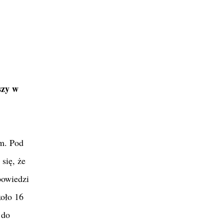
szy w
m. Pod
się, że
powiedzi
koło 16
 do