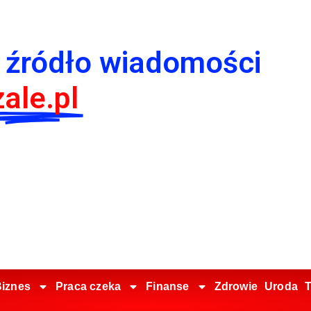
 źródło wiadomości
ale.pl
iznes
Praca czeka
Finanse
Zdrowie
Uroda
T