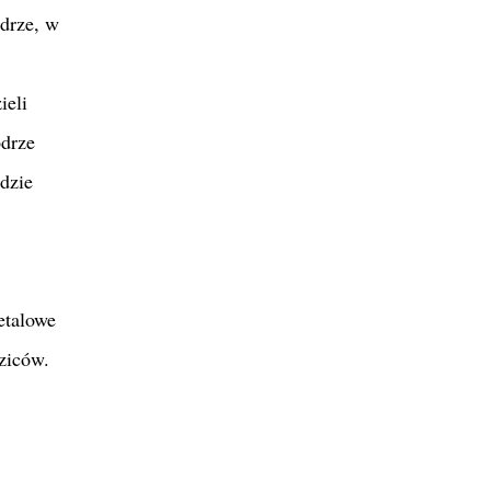
odrze, w
ieli
odrze
wdzie
etalowe
ziców.