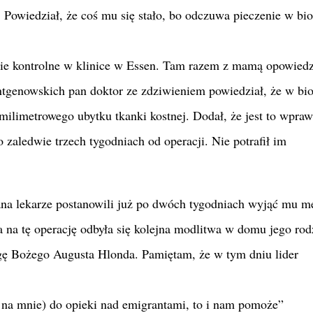
 Powiedział, że coś mu się stało, bo odczuwa pieczenie w bi
ie kontrolne w klinice w Essen. Tam razem z mamą opowiedz
entgenowskich pan doktor ze zdziwieniem powiedział, że w bi
milimetrowego ubytku tkanki kostnej. Dodał, że jest to wpra
 zaledwie trzech tygodniach od operacji. Nie potrafił im
na lekarze postanowili już po dwóch tygodniach wyjąć mu m
 na tę operację odbyła się kolejna modlitwa w domu jego rod
gę Bożego Augusta Hlonda. Pamiętam, że w tym dniu lider
 na mnie) do opieki nad emigrantami, to i nam pomoże”