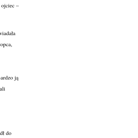
 ojciec –
wiadała
łopca,
Bardzo ją
ali
dł do