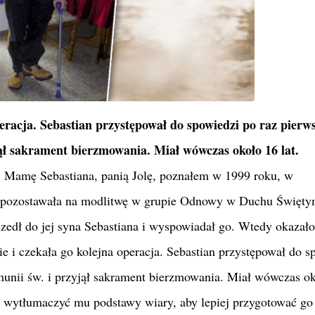
peracja. Sebastian przystępował do spowiedzi po raz pierw
jął sakrament bierzmowania. Miał wówczas około 16 lat.
Mamę Sebastiana, panią Jolę, poznałem w 1999 roku, w
 i pozostawała na modlitwę w grupie Odnowy w Duchu Święty
zedł do jej syna Sebastiana i wyspowiadał go. Wtedy okazało 
ie i czekała go kolejna operacja. Sebastian przystępował do s
munii św. i przyjął sakrament bierzmowania. Miał wówczas o
się wytłumaczyć mu podstawy wiary, aby lepiej przygotować go