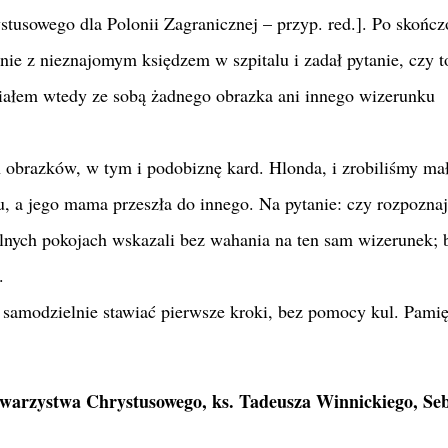
stusowego dla Polonii Zagranicznej – przyp. red.]. Po skońc
nie z nieznajomym księdzem w szpitalu i zadał pytanie, czy t
miałem wtedy ze sobą żadnego obrazka ani innego wizerunku
 obrazków, w tym i podobiznę kard. Hlonda, i zrobiliśmy ma
, a jego mama przeszła do innego. Na pytanie: czy rozpoznaj
elnych pokojach wskazali bez wahania na ten sam wizerunek; b
.
ł samodzielnie stawiać pierwsze kroki, bez pomocy kul. Pami
owarzystwa Chrystusowego, ks. Tadeusza Winnickiego, Seb