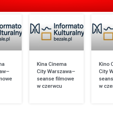
ma
Kina Cinema
Kino 
ław–
City Warszawa–
City 
lmowe
seanse filmowe
seans
w czerwcu
w cze