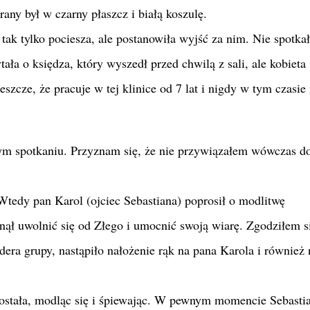
any był w czarny płaszcz i białą koszulę.
 tak tylko pociesza, ale postanowiła wyjść za nim. Nie spotkał
ała o księdza, który wyszedł przed chwilą z sali, ale kobieta
jeszcze, że pracuje w tej klinice od 7 lat i nigdy w tym czasie 
jnym spotkaniu. Przyznam się, że nie przywiązałem wówczas do
Wtedy pan Karol (ojciec Sebastiana) poprosił o modlitwę
nął uwolnić się od Złego i umocnić swoją wiarę. Zgodziłem s
dera grupy, nastąpiło nałożenie rąk na pana Karola i również 
została, modląc się i śpiewając. W pewnym momencie Sebasti