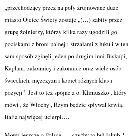
„przechodzący przez na poły zrujnowane duże
miasto Ojciec Święty zostaje „(…) zabity przez
grupę żołnierzy, którzy kilka razy ugodzili go
pociskami z broni palnej i strzałami z łuku i w ten
sam sposób zginęli jeden po drugim inni Biskupi,
Kapłani, zakonnicy i zakonnice oraz wiele osób
świeckich, mężczyzn i kobiet różnych klas i
pozycji”. Jest to też spójne z o. Klimuszko , który
mówi , że Włochy , Rzym będzie spływał krwią.
Italia najwięcej ucierpi….
Mowa jeszcze o Polsce …. czyżby to był Jakub ?