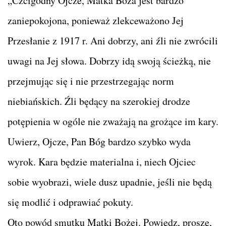
„Czcigodny Ojcze, Matka Boża jest bardzo
zaniepokojona, ponieważ zlekceważono Jej
Przesłanie z 1917 r. Ani dobrzy, ani źli nie zwrócili
uwagi na Jej słowa. Dobrzy idą swoją ścieżką, nie
przejmując się i nie przestrzegając norm
niebiańskich. Źli będący na szerokiej drodze
potępienia w ogóle nie zważają na grożące im kary.
Uwierz, Ojcze, Pan Bóg bardzo szybko wyda
wyrok. Kara będzie materialna i, niech Ojciec
sobie wyobrazi, wiele dusz upadnie, jeśli nie będą
się modlić i odprawiać pokuty.
Oto powód smutku Matki Bożej. Powiedz, proszę,