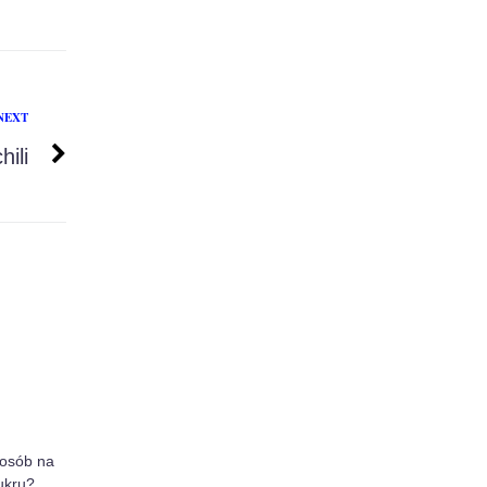
NEXT
hili
posób na
ukru?