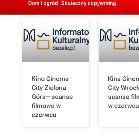
Dom i ogród
Skuteczny copywriting
Kino Cinema
Kina Cine
City Zielona
City Wroc
Góra– seanse
seanse fi
filmowe w
w czerwcu
czerwcu