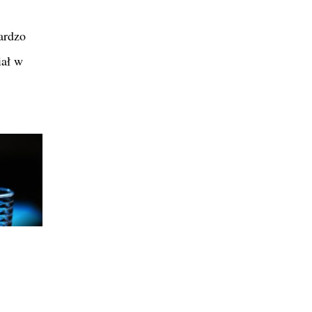
ardzo
iał w