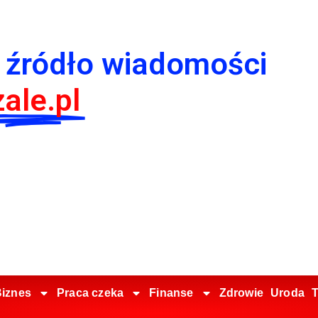
 źródło wiadomości
ale.pl
iznes
Praca czeka
Finanse
Zdrowie
Uroda
T