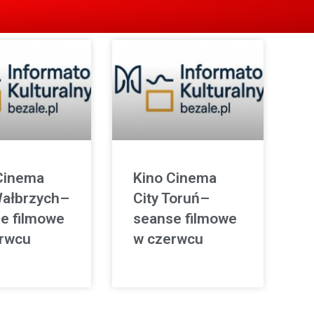
Cinema
Kino Cinema
Wałbrzych–
City Toruń–
e filmowe
seanse filmowe
rwcu
w czerwcu