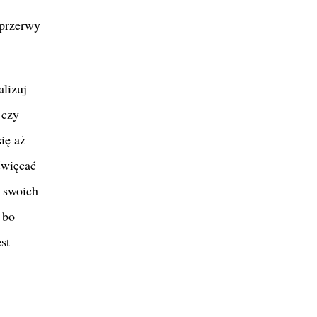
 przerwy
alizuj
 czy
ię aż
święcać
i swoich
 bo
st