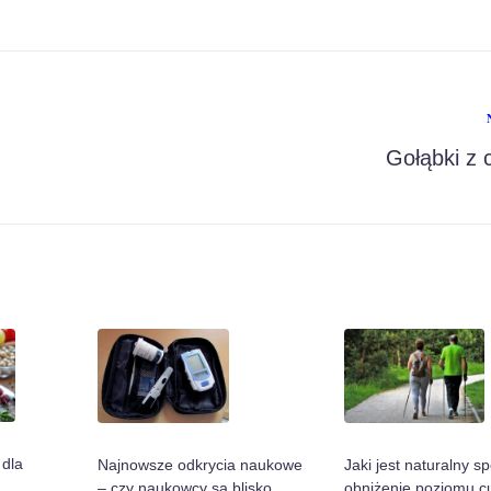
Gołąbki z c
 dla
Najnowsze odkrycia naukowe
Jaki jest naturalny s
– czy naukowcy są blisko
obniżenie poziomu c