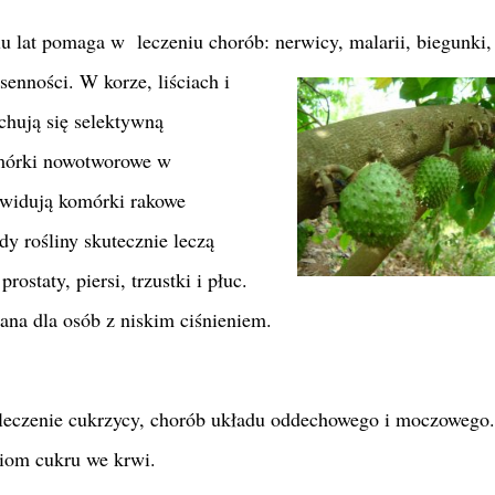
lu lat pomaga w leczeniu chorób: nerwicy, malarii, biegunki,
enności. W korze, liściach i
echują się selektywną
omórki nowotworowe w
kwidują komórki rakowe
dy rośliny skutecznie leczą
ostaty, piersi, trzustki i płuc.
zana dla osób z niskim ciśnieniem.
t leczenie cukrzycy, chorób układu oddechowego i moczowego.
ziom cukru we krwi.