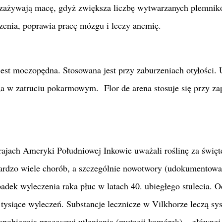
 zażywają macę, gdyż zwiększa liczbę wytwarzanych plemnik
rzenia, poprawia pracę mózgu i leczy anemię.
est moczopędna. Stosowana jest przy zaburzeniach otyłości.
a w zatruciu pokarmowym. Flor de arena stosuje się przy za
rajach Ameryki Południowej Inkowie uważali roślinę za święte
ardzo wiele chorób, a szczególnie nowotwory (udokumentow
adek wyleczenia raka płuc w latach 40. ubiegłego stulecia. O
tysiące wyleczeń. Substancje lecznicze w Vilkhorze leczą sy
apobiegają procesowi utleniania (mutacji komórek) – głównej