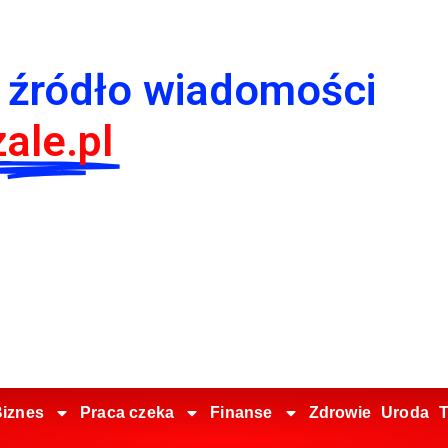
 źródło wiadomości
ale.pl
iznes
Praca czeka
Finanse
Zdrowie
Uroda
T