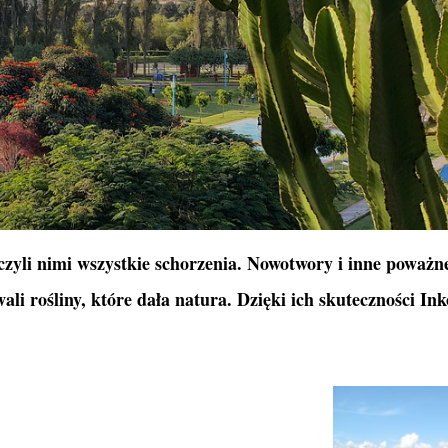
eczyli nimi wszystkie schorzenia. Nowotwory i inne poważn
ali rośliny, które dała natura. Dzięki ich skuteczności In