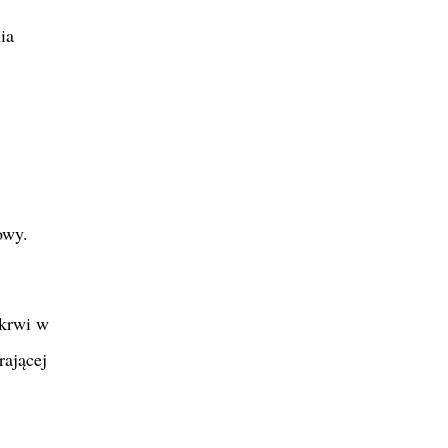
ia
owy.
 krwi w
rającej