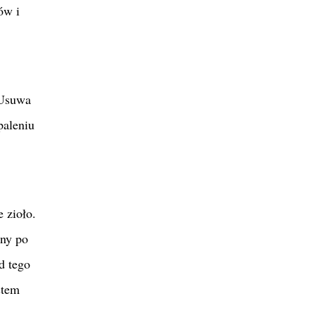
ów i
 Usuwa
paleniu
 zioło.
any po
d tego
stem