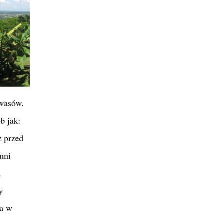
kwasów.
b jak:
ż przed
nni
a
y
ia w