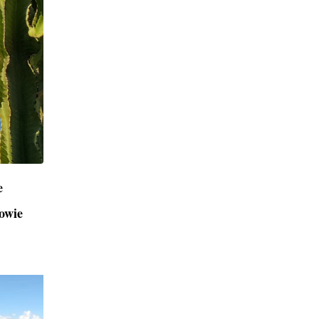
e
kowie