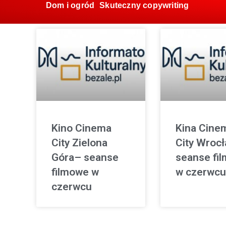
Dom i ogród
Skuteczny copywriting
Kino Cinema
Kina Cine
City Zielona
City Wroc
Góra– seanse
seanse fi
filmowe w
w czerwcu
czerwcu