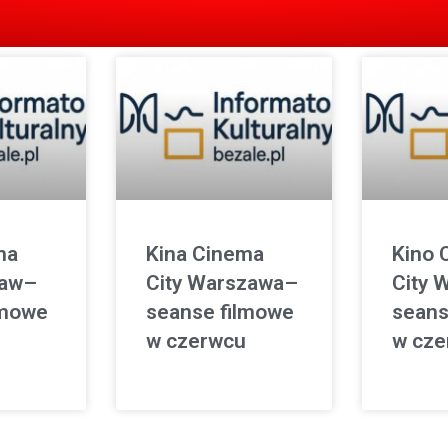
ma
Kina Cinema
Kino 
ław–
City Warszawa–
City 
lmowe
seanse filmowe
seans
w czerwcu
w cze