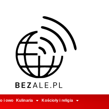
o i owo
Kulinaria
Kościoły i religia