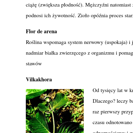
ciążę (zwiększa płodność). Mężczyźni natomiast
podnosi ich żywotność. Zioło opóźnia proces sta
Flor de arena
Roślina wspomaga system nerwowy (uspokaja) i j
nadmiar białka zwierzęcego z organizmu i pomag
stawów
Vilkakhora
Od tysięcy lat w k
Dlaczego? leczy b
raz pierwszy przyp
czasu odnotowano 
odpornościowy i z