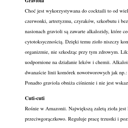
Graviola
Choć jest wykorzystywana do cocktaili to od wie
czerwonki, artretyzmu,
czyraków, szkorbutu i bezs
nasionach gravioli są zawarte alkalozidy, które c
cytotoksycznością. Dzięki temu zioło niszczy k
organizmie, nie szkodząc przy tym zdrowym. Li
uodpornione na działanie leków i chemii. Alkaloi
dwanaście linii komórek nowotworowych jak np.: pr
Ponadto graviola obniża ciśnienie i nie jest wska
Cuti-cuti
Rośnie w Amazonii. Największą zaletą zioła jes
przeciwgorączkowo. Reguluje pracę trzustki i po