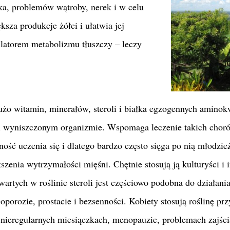
ka, problemów wątroby, nerek i w celu
za produkcje żółci i ułatwia jej
ulatorem metabolizmu tłuszczy – leczy
użo witamin, minerałów, steroli i białka egzogennych amino
i wyniszczonym organizmie. Wspomaga leczenie takich choró
ność uczenia się i dlatego bardzo często sięga po nią młodzie
enia wytrzymałości mięśni. Chętnie stosują ją kulturyści i i
artych w roślinie steroli jest częściowo podobna do działani
porozie, prostacie i bezsenności. Kobiety stosują roślinę prz
nieregularnych miesiączkach, menopauzie, problemach zajśc