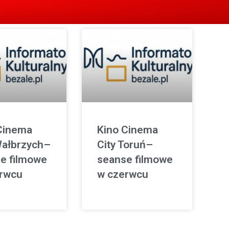
Cinema
Kino Cinema
Wałbrzych–
City Toruń–
e filmowe
seanse filmowe
rwcu
w czerwcu