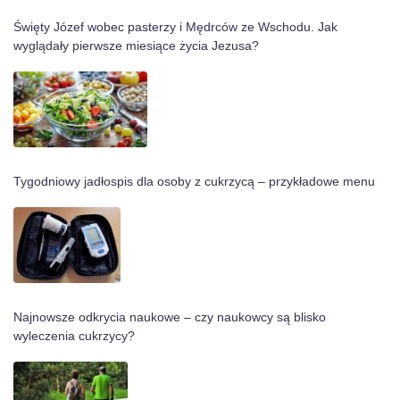
Święty Józef wobec pasterzy i Mędrców ze Wschodu. Jak
wyglądały pierwsze miesiące życia Jezusa?
Tygodniowy jadłospis dla osoby z cukrzycą – przykładowe menu
Najnowsze odkrycia naukowe – czy naukowcy są blisko
wyleczenia cukrzycy?