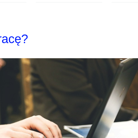
racę?