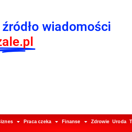
 źródło wiadomości
ale.pl
iznes
Praca czeka
Finanse
Zdrowie
Uroda
T