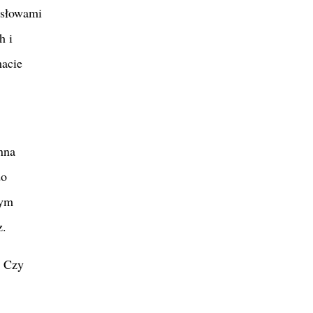
 słowami
h i
macie
nna
do
nym
z.
. Czy