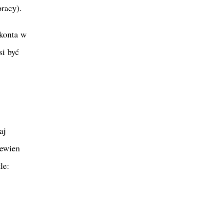
racy).
 konta w
si być
aj
pewien
le: