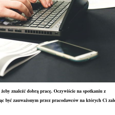
, żeby znaleźć dobrą pracę. Oczywiście na spotkaniu z
hcąc być zauważonym przez pracodawców na których Ci zal