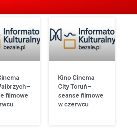
Cinema
Kino Cinema
Wałbrzych–
City Toruń–
e filmowe
seanse filmowe
rwcu
w czerwcu