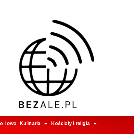
o i owo
Kulinaria
Kościoły i religia