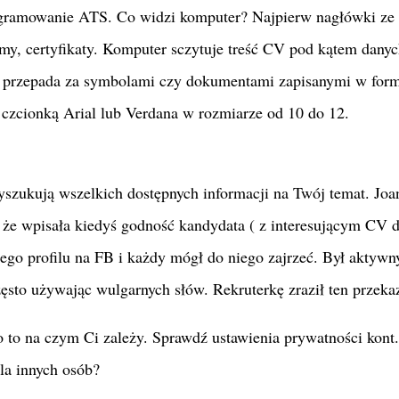
ogramowanie ATS. Co widzi komputer? Najpierw nagłówki ze
my, certyfikaty. Komputer sczytuje treść CV pod kątem danyc
Nie przepada za symbolami czy dokumentami zapisanymi w for
 czcionką Arial lub Verdana w rozmiarze od 10 do 12.
wyszukują wszelkich dostępnych informacji na Twój temat. Joa
 że wpisała kiedyś godność kandydata ( z interesującym CV 
nego profilu na FB i każdy mógł do niego zajrzeć. Był aktyw
ęsto używając wulgarnych słów. Rekruterkę zraził ten przeka
o to na czym Ci zależy. Sprawdź ustawienia prywatności kont
la innych osób?