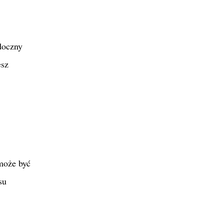
doczny
esz
może być
su