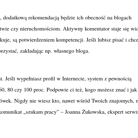
i, dodatkową rekomendacją będzie ich obecność na blogach
twie czy nieruchomościom. Aktywny komentator staje się wi
likuje, są potwierdzeniem kompetencji. Jeśli lubisz pisać i chc
orzystać, zakładając np. własnego bloga.
 Jeśli wypełniasz profil w Internecie, system z pewnością
 60, 80 czy 100 proc. Podpowie ci też, kogo możesz znać i jak
ówek. Nigdy nie wiesz kto, nawet wśród Twoich znajomych, 
y komunikat „szukam pracy” – Joanna Żukowska, ekspert serwi