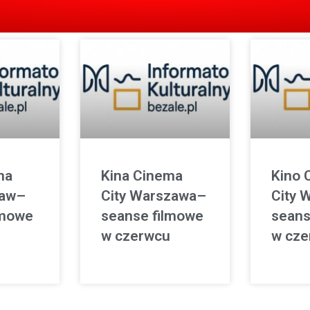
ma
Kina Cinema
Kino 
ław–
City Warszawa–
City 
lmowe
seanse filmowe
seans
w czerwcu
w cze