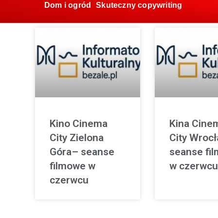
Dom i ogród
Skuteczny copywriting
Kino Cinema
Kina Cine
City Zielona
City Wroc
Góra– seanse
seanse fi
filmowe w
w czerwcu
czerwcu