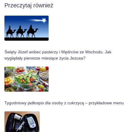
Przeczytaj również
Święty Józef wobec pasterzy i Mędrców ze Wschodu. Jak
wyglądały pierwsze miesiące życia Jezusa?
Tygodniowy jadłospis dla osoby z cukrzycą – przykładowe menu