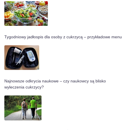
Tygodniowy jadłospis dla osoby z cukrzycą – przykładowe menu
Najnowsze odkrycia naukowe – czy naukowcy są blisko
wyleczenia cukrzycy?