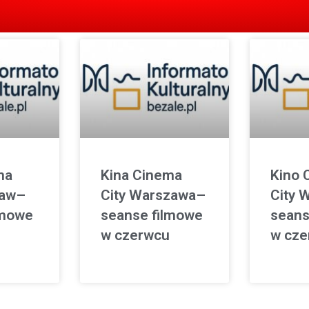
ma
Kina Cinema
Kino 
ław–
City Warszawa–
City 
lmowe
seanse filmowe
seans
w czerwcu
w cze