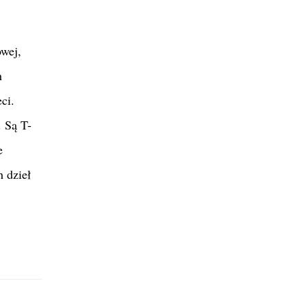
wej,
h
ci.
. Są T-
e
 dzieł