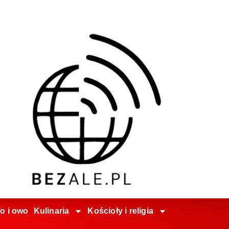
o i owo
Kulinaria
Kościoły i religia