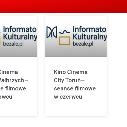
Cinema
Kino Cinema
Wałbrzych–
City Toruń–
e filmowe
seanse filmowe
rwcu
w czerwcu