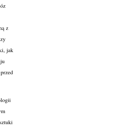
wóz
ną z
czy
i, jak
ju
 przed
logii
łym
sztuki