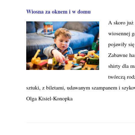
Wiosna za oknem i w domu
A skoro ju
wiosennej g
pojawiły si
Zabawne has
shirty dla 
twórczą rod
sztuki, z biletami, udawanym szampanem i szyk
Olga Kisiel-Konopka