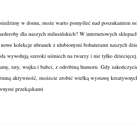
ż siedzimy w domu, może warto pomyśleć nad
poszukaniem no
arderoby dla naszych milusińskich? W internetowych sklepac
ę nowe kolekcje ubranek z ulubionymi bohaterami naszych dzie
ła wywołują szeroki uśmiech na twarzy i nie tylko dziecięcej
mamy, taty, wujka i babci, z odrobiną humoru. Gdy zakończyci
zinną aktywność, możecie zrobić wielką wystawę kreatywnych
ownymi przekąskami