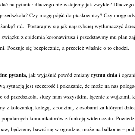
dać na pytania: dlaczego nie wstajemy jak zwykle?
Dlaczego 
 przedszkola? Czy mogę pójść do piaskownicy? Czy mogę od
eżankę? itd. Postarajmy się jak najszybciej wytłumaczyć dzie
w związku z epidemią koronawirusa i przedstawmy mu plan za
ni. Poczuje się bezpiecznie, a przecież właśnie o to chodzi.
dne pytania,
rytmu dnia
jak wyjaśnić powód zmiany
i ogran
 sytuacją jest szczerość i pokazanie, że może na nas polegać
e od przedszkola, służy nam wszystkim, łącznie z wujkami, 
zny z koleżanką, kolegą, z rodziną, z osobami za którymi dzie
 popularnych komunikatorów z funkcją wideo czatu. Powied
zabaw, będziemy bawić się w ogrodzie, może na balkonie – po