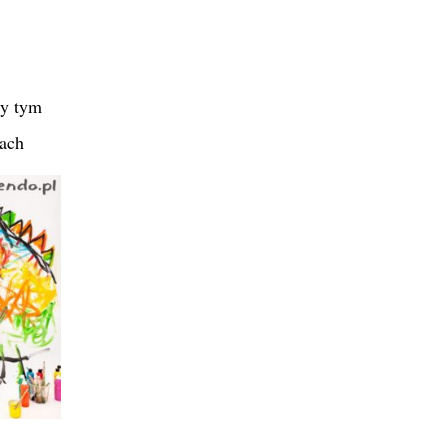
zy tym
cach