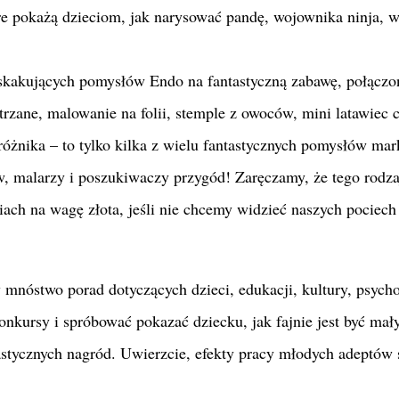
óre pokażą dzieciom, jak narysować pandę, wojownika ninja, 
skakujących pomysłów Endo na fantastyczną zabawę, połączo
rzane, malowanie na folii, stemple z owoców, mini latawiec 
óżnika – to tylko kilka z wielu fantastycznych pomysłów mark
w, malarzy i poszukiwaczy przygód! Zaręczamy, że tego rodza
iach na wagę złota, jeśli nie chcemy widzieć naszych pociech
nóstwo porad dotyczących dzieci, edukacji, kultury, psycho
onkursy i spróbować pokazać dziecku, jak fajnie jest być ma
tastycznych nagród. Uwierzcie, efekty pracy młodych adeptów 