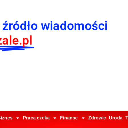
 źródło wiadomości
ale.pl
iznes
Praca czeka
Finanse
Zdrowie
Uroda
T