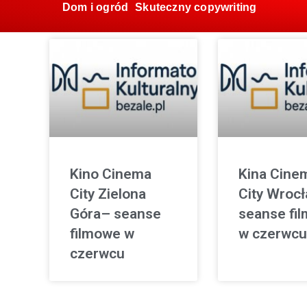
Dom i ogród
Skuteczny copywriting
Kino Cinema
Kina Cine
City Zielona
City Wroc
Góra– seanse
seanse fi
filmowe w
w czerwcu
czerwcu