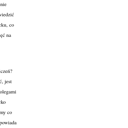
nie
wiedzić
cku, co
jęć na
iczeń?
, jest
kolegami
cko
zmy co
dpowiada