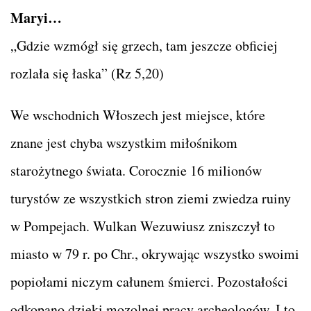
Maryi…
„Gdzie wzmógł się grzech, tam jeszcze obficiej
rozlała się łaska” (Rz 5,20)
We wschodnich Włoszech jest miejsce, które
znane jest chyba wszystkim miłośnikom
starożytnego świata. Corocznie 16 milionów
turystów ze wszystkich stron ziemi zwiedza ruiny
w Pompejach. Wulkan Wezuwiusz zniszczył to
miasto w 79 r. po Chr., okrywając wszystko swoimi
popiołami niczym całunem śmierci. Pozostałości
odkopano dzięki mozolnej pracy archeologów. I to