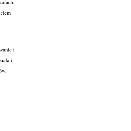
zafach.
celem
wanie i
ziałań
ów,