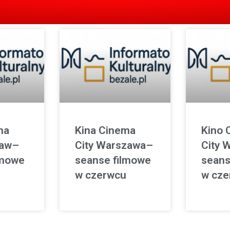
ma
Kina Cinema
Kino 
ław–
City Warszawa–
City 
lmowe
seanse filmowe
seans
w czerwcu
w cze