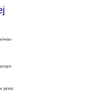
ej
zarówno
naczące
ne przez
.