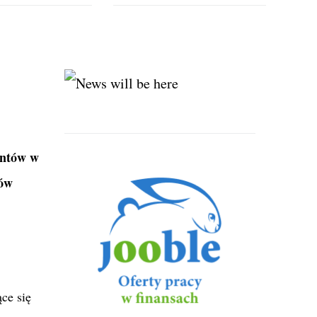
entów w
sów
ące się