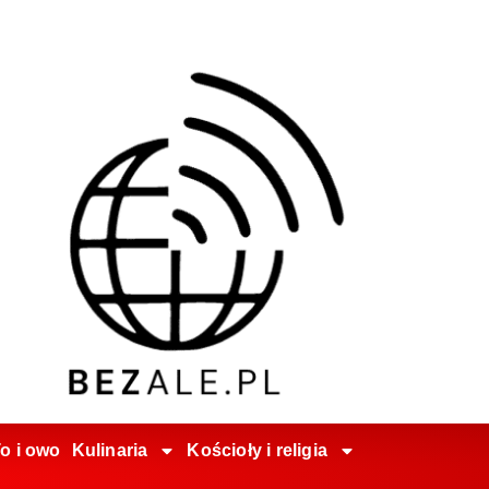
o i owo
Kulinaria
Kościoły i religia