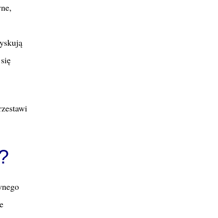
wne,
zyskują
się
rzestawi
?
wnego
e