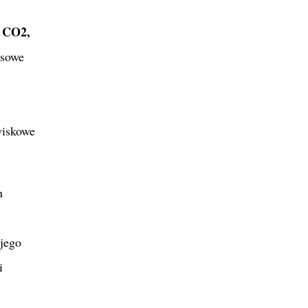
ę CO2,
nsowe
wiskowe
h
jego
i