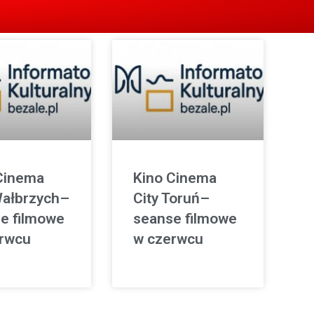
Cinema
Kino Cinema
Wałbrzych–
City Toruń–
e filmowe
seanse filmowe
rwcu
w czerwcu