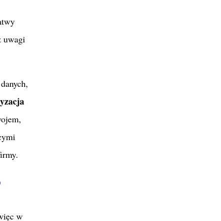
atwy
z uwagi
 danych,
yzacja
wojem,
cymi
irmy.
?
więc w