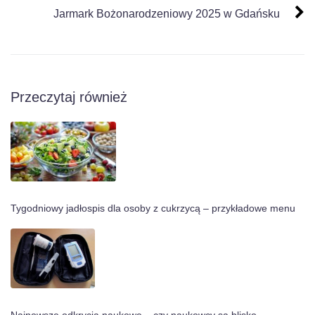
Jarmark Bożonarodzeniowy 2025 w Gdańsku
Przeczytaj również
Tygodniowy jadłospis dla osoby z cukrzycą – przykładowe menu
Najnowsze odkrycia naukowe – czy naukowcy są blisko