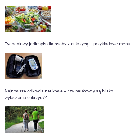
Tygodniowy jadłospis dla osoby z cukrzycą – przykładowe menu
Najnowsze odkrycia naukowe – czy naukowcy są blisko
wyleczenia cukrzycy?