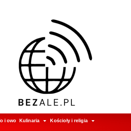
o i owo
Kulinaria
Kościoły i religia