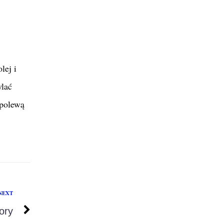
lej i
wlać
 polewą
NEXT
ory