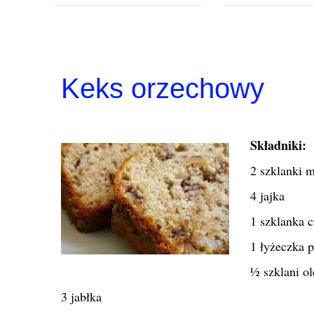
Keks orzechowy
Składniki:
2 szklanki 
4 jajka
1 szklanka 
1 łyżeczka p
½ szklani ol
3 jabłka