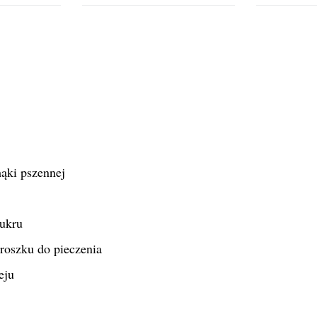
mąki pszennej
cukru
roszku do pieczenia
eju