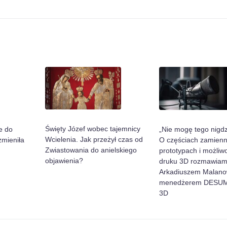
Święty Józef wobec tajemnicy
„Nie mogę tego nigdz
e do
Wcielenia. Jak przeżył czas od
O częściach zamienn
zmieniła
Zwiastowania do anielskiego
prototypach i możliw
objawienia?
druku 3D rozmawiam
Arkadiuszem Malano
menedżerem DESUM
3D