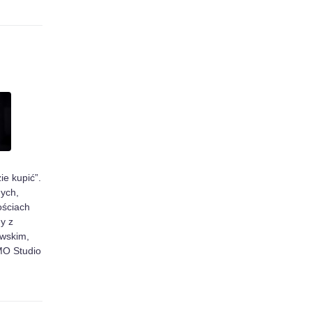
ie kupić”.
ych,
ościach
y z
wskim,
O Studio