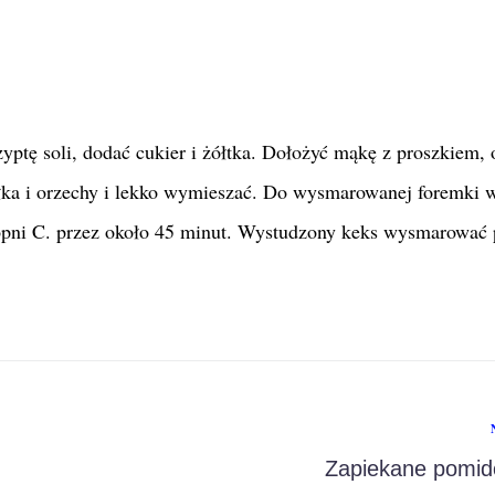
zyptę soli, dodać cukier i żółtka. Dołożyć mąkę z proszkiem, o
łka i orzechy i lekko wymieszać. Do wysmarowanej foremki 
stopni C. przez około 45 minut. Wystudzony keks wysmarować
Zapiekane pomid