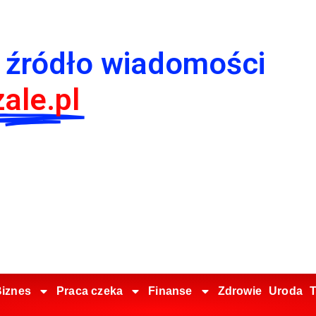
 źródło wiadomości
ale.pl
iznes
Praca czeka
Finanse
Zdrowie
Uroda
T