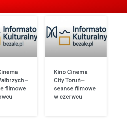
Cinema
Kino Cinema
Wałbrzych–
City Toruń–
e filmowe
seanse filmowe
rwcu
w czerwcu