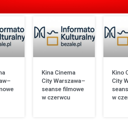
ma
Kina Cinema
Kino 
ław–
City Warszawa–
City 
lmowe
seanse filmowe
seans
w czerwcu
w cze