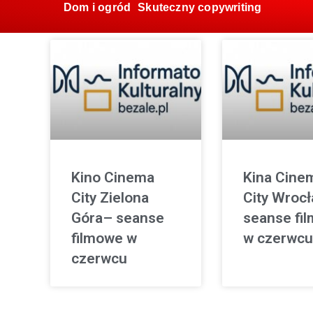
Dom i ogród
Skuteczny copywriting
Kino Cinema
Kina Cine
City Zielona
City Wroc
Góra– seanse
seanse fi
filmowe w
w czerwcu
czerwcu