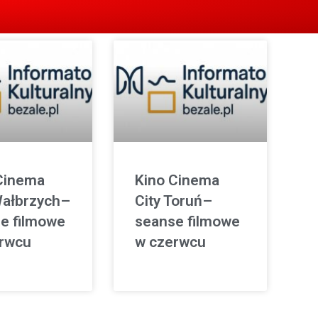
Cinema
Kino Cinema
Wałbrzych–
City Toruń–
e filmowe
seanse filmowe
rwcu
w czerwcu