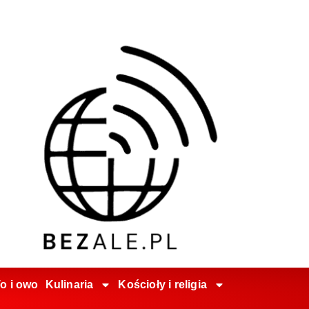
o i owo
Kulinaria
Kościoły i religia