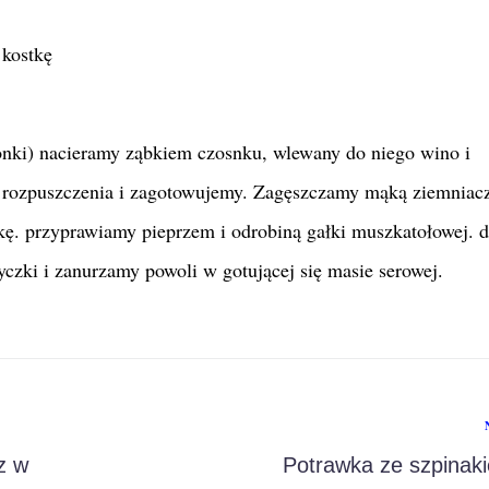
 kostkę
onki) nacieramy ząbkiem czosnku, wlewany do niego wino i
 rozpuszczenia i zagotowujemy. Zagęszczamy mąką ziemniac
ę. przyprawiamy pieprzem i odrobiną gałki muszkatołowej. 
czki i zanurzamy powoli w gotującej się masie serowej.
z w
Potrawka ze szpinak