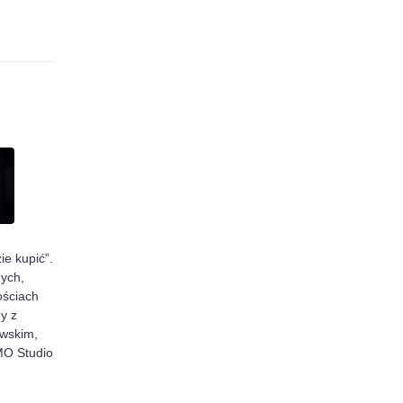
ie kupić”.
ych,
ościach
y z
wskim,
O Studio