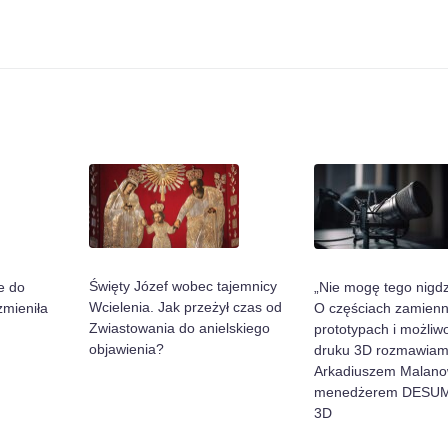
Święty Józef wobec tajemnicy
„Nie mogę tego nigdz
e do
Wcielenia. Jak przeżył czas od
O częściach zamienn
zmieniła
Zwiastowania do anielskiego
prototypach i możliw
objawienia?
druku 3D rozmawiam
Arkadiuszem Malano
menedżerem DESUM
3D