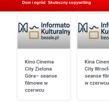
Dom i ogród
Skuteczny copywriting
Kino Cinema
Kina Cine
City Zielona
City Wroc
Góra– seanse
seanse fi
filmowe w
w czerwcu
czerwcu