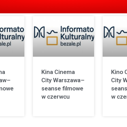
ma
Kina Cinema
Kino 
ław–
City Warszawa–
City 
lmowe
seanse filmowe
seans
w czerwcu
w cze