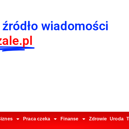
 źródło wiadomości
ale.pl
iznes
Praca czeka
Finanse
Zdrowie
Uroda
T