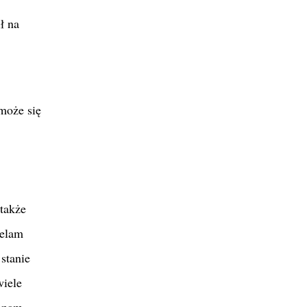
ł na
może się
także
ielam
stanie
wiele
j nam