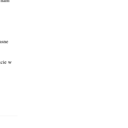
asne
kcie w