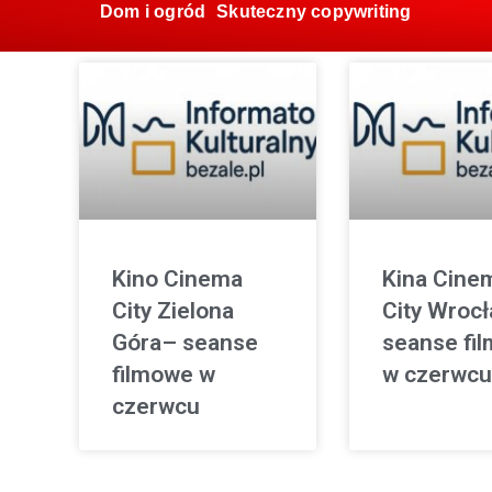
Dom i ogród
Skuteczny copywriting
Kino Cinema
Kina Cine
City Zielona
City Wroc
Góra– seanse
seanse fi
filmowe w
w czerwcu
czerwcu