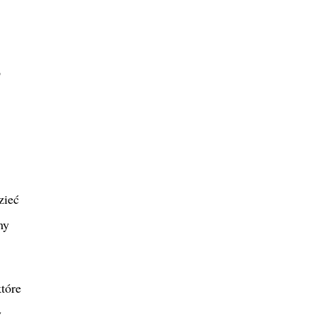
o
zieć
my
tóre
y