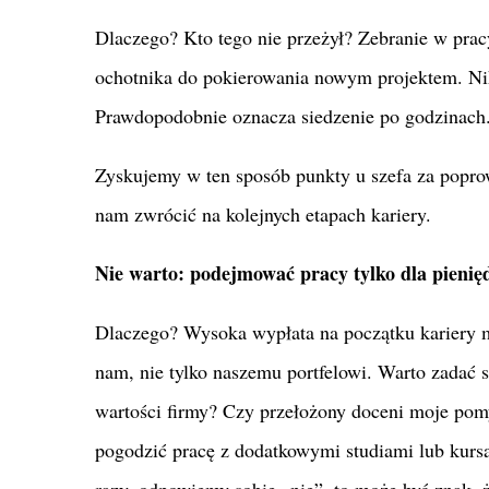
Dlaczego? Kto tego nie przeżył? Zebranie w pracy,
ochotnika do pokierowania nowym projektem. Nikt
Prawdopodobnie oznacza siedzenie po godzinach.
Zyskujemy w ten sposób punkty u szefa za popro
nam zwrócić na kolejnych etapach kariery.
Nie warto: podejmować pracy tylko dla pienię
Dlaczego? Wysoka wypłata na początku kariery m
nam, nie tylko naszemu portfelowi. Warto zadać 
wartości firmy? Czy przełożony doceni moje pom
pogodzić pracę z dodatkowymi studiami lub kursam
razy, odpowiemy sobie „nie”, to może być znak, 