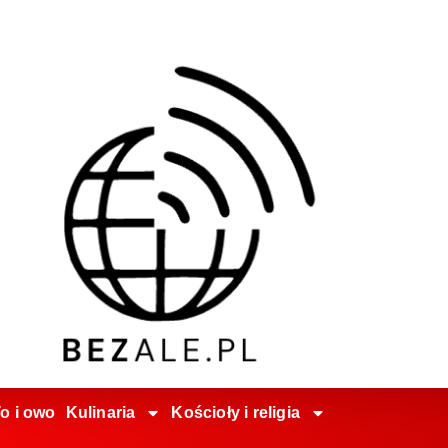
o i owo
Kulinaria
Kościoły i religia