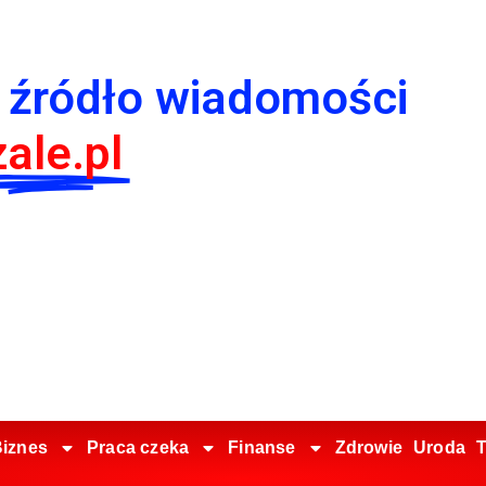
 źródło wiadomości
ale.pl
iznes
Praca czeka
Finanse
Zdrowie
Uroda
T