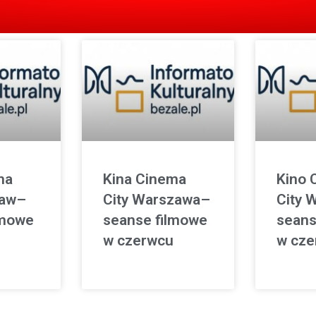
ma
Kina Cinema
Kino 
ław–
City Warszawa–
City 
lmowe
seanse filmowe
seans
w czerwcu
w cze