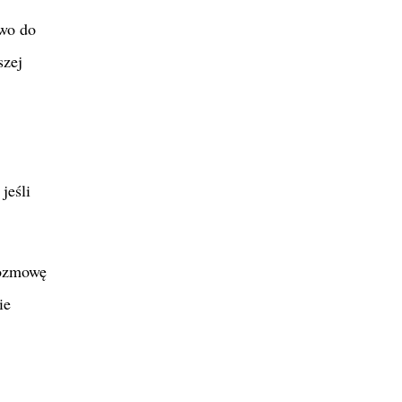
awo do
szej
jeśli
rozmowę
ie