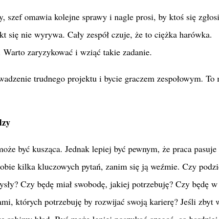
 szef omawia kolejne sprawy i nagle prosi, by ktoś się zgłosi
 się nie wyrywa. Cały zespół czuje, że to ciężka harówka.
 Warto zaryzykować i wziąć takie zadanie.
wadzenie trudnego projektu i bycie graczem zespołowym. To 
dzy
oże być kusząca. Jednak lepiej być pewnym, że praca pasuje 
sobie kilka kluczowych pytań, zanim się ją weźmie. Czy podz
ysły? Czy będę miał swobodę, jakiej potrzebuję? Czy będę w 
i, których potrzebuję by rozwijać swoją karierę? Jeśli zbyt 
że robimy błąd. Być może lepiej poszukać czegoś, co bardzie