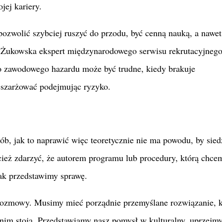
jej kariery.
ozwolić szybciej ruszyć do przodu, być cenną nauką, a nawet
a Żukowska ekspert międzynarodowego serwisu rekrutacyjneg
o zawodowego hazardu może być trudne, kiedy brakuje
zeszarżować podejmując ryzyko.
ób, jak to naprawić więc teoretycznie nie ma powodu, by sied
cież zdarzyć, że autorem programu lub procedury, którą chce
jak przedstawimy sprawę.
rozmowy. Musimy mieć porządnie przemyślane rozwiązanie, k
nim stoją. Przedstawiamy nasz pomysł w kulturalny, uprzejm