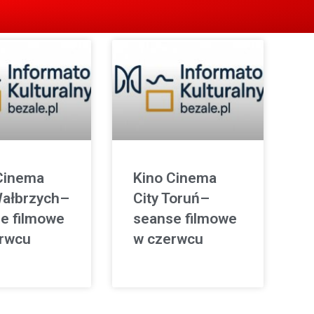
Cinema
Kino Cinema
Wałbrzych–
City Toruń–
e filmowe
seanse filmowe
rwcu
w czerwcu